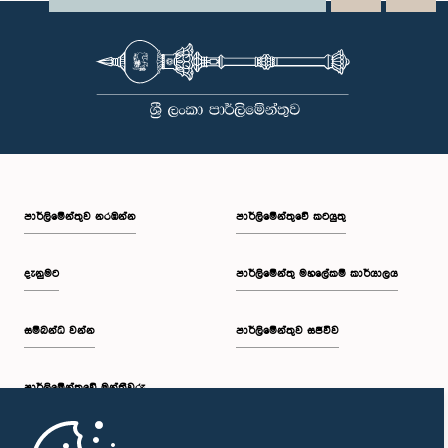
පාර්ලි‌මේන්තුව නරඹන්න
පාර්ලිමේන්තුවේ කටයුතු
දැනුමට
පාර්ලිමේන්තු මහලේකම් කාර්යාලය
සම්බන්ධ වන්න
පාර්ලිමේන්තුව සජීවීව
පාර්ලි‌මේන්තුවේ මන්ත්‍රීවරු
මුල් පිටුව