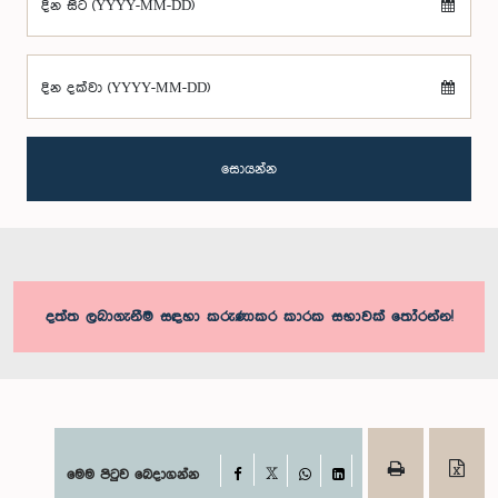
දින සිට (YYYY-MM-DD)
දින දක්වා (YYYY-MM-DD)
සොයන්න
දත්ත ලබාගැනීම සඳහා කරුණාකර කාරක සභාවක් තෝරන්න!
Facebook
මෙම පිටුව බෙදාගන්න
X
WhatsApp
LinkedIn