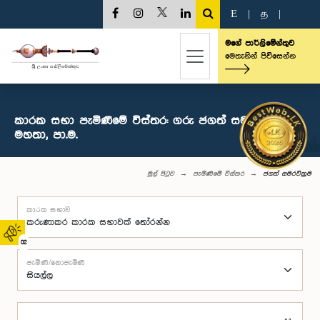
E
|
த
|
මගේ පාර්ලිමේන්තුව
මෙතැනින් පිවිසෙන්න
කාරක සභා පැමිණීමේ විස්තර: ගරු ජගත් සමරවික්‍රම
මහතා, පා.ම.
මුල් පිටුව
පැමිණීමේ විස්තර
ජගත් සමරවික්‍රම
කාරක සභාව
02
පැමිණි/නොපැමිණි