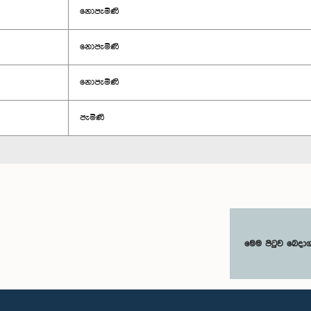
නොපැමිණි
නොපැමිණි
නොපැමිණි
පැමිණි
මෙම පිටුව බෙදා