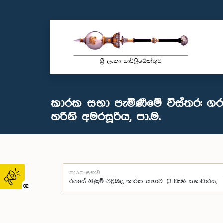
කාරක සභා පැමිණීමේ විස්තර: ග
හරිනි අමරසූරිය, පා.ම.
කාරක සභාව
02