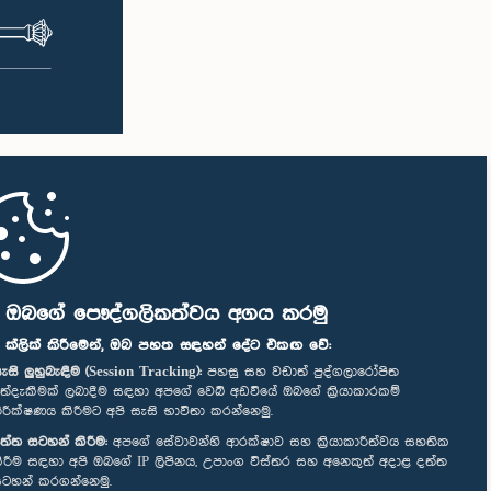
ි ඔබගේ පෞද්ගලිකත්වය අගය කරමු
" ක්ලික් කිරීමෙන්, ඔබ පහත සඳහන් දේට එකඟ වේ:
ැසි ලුහුබැඳීම (Session Tracking):
පහසු සහ වඩාත් පුද්ගලාරෝපිත
ත්දැකීමක් ලබාදීම සඳහා අපගේ වෙබ් අඩවියේ ඔබගේ ක්‍රියාකාරකම්
ිරීක්ෂණය කිරීමට අපි සැසි භාවිතා කරන්නෙමු.
ත්ත සටහන් කිරීම:
අපගේ සේවාවන්හි ආරක්ෂාව සහ ක්‍රියාකාරීත්වය සහතික
ිරීම සඳහා අපි ඔබගේ IP ලිපිනය, උපාංග විස්තර සහ අනෙකුත් අදාළ දත්ත
ටහන් කරගන්නෙමු.