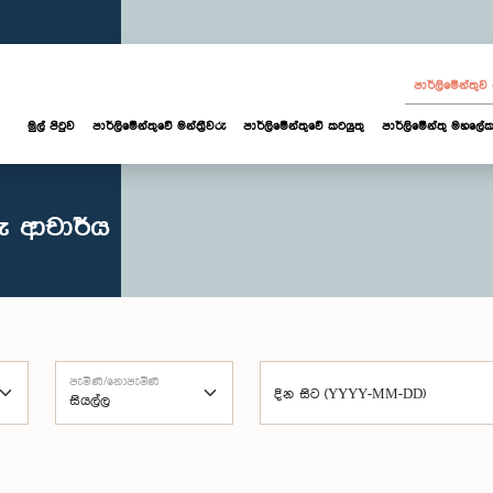
පාර්ලි‌මේන්තු
මුල් පිටුව
පාර්ලි‌මේන්තුවේ මන්ත්‍රීවරු
පාර්ලිමේන්තුවේ කටයුතු
පාර්ලිමේන්තු මහලේක
රු ආචාර්ය
පැමිණි/නොපැමිණි
දින සිට (YYYY-MM-DD)