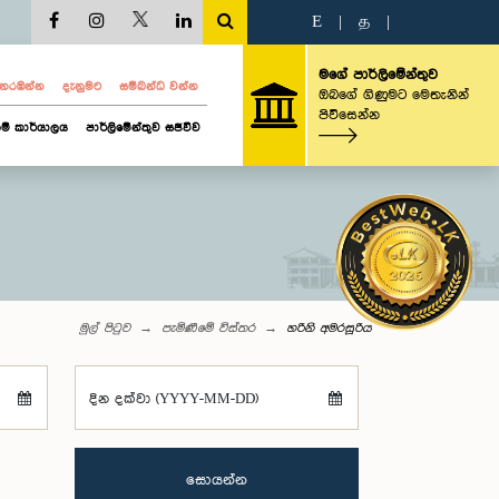
E
|
த
|
මගේ පාර්ලිමේන්තුව
ව නරඹන්න
දැනුමට
සම්බන්ධ වන්න
ඔබගේ ගිණුමට මෙතැනින්
පිවිසෙන්න
ම් කාර්යාලය
පාර්ලිමේන්තුව සජීවීව
මුල් පිටුව
පැමිණීමේ විස්තර
හරිනි අමරසූරිය
දින දක්වා (YYYY-MM-DD)
සොයන්න