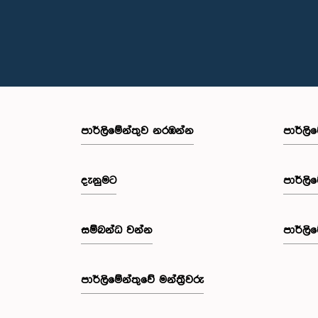
පාර්ලි‌මේන්තුව නරඹන්න
පාර්ලි
දැනුමට
පාර්ලි
සම්බන්ධ වන්න
පාර්ලි
පාර්ලි‌මේන්තුවේ මන්ත්‍රීවරු