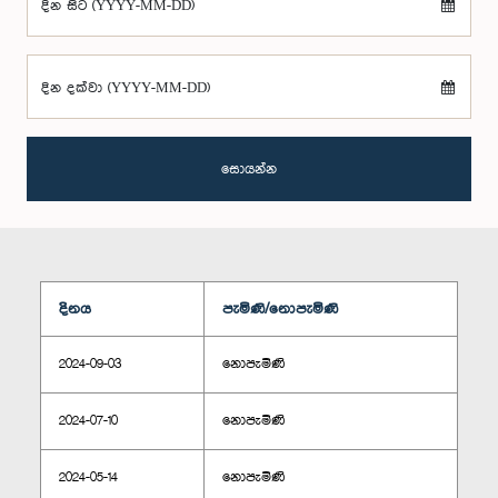
දින සිට (YYYY-MM-DD)
දින දක්වා (YYYY-MM-DD)
සොයන්න
දිනය
පැමිණි/නොපැමිණි
2024-09-03
නොපැමිණි
2024-07-10
නොපැමිණි
2024-05-14
නොපැමිණි