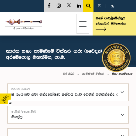
E
|
த
|
මගේ පාර්ලිමේන්තුව
මෙතැනින් පිවිසෙන්න
කාරක සභා පැමිණීමේ විස්තර: ගරු (වෛද්‍ය) සීතා
අරඹේපොල මහත්මිය, පා.ම.
මුල් පිටුව
පැමිණීමේ විස්තර
සීතා අරඹේපොල
කාරක සභාව
02
පැමිණි/නොපැමිණි