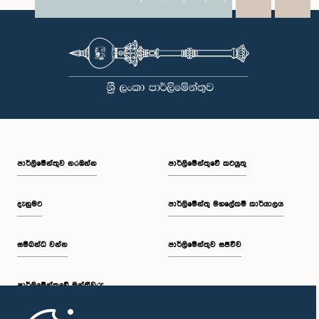
X
WhatsApp
LinkedIn
පාර්ලි‌මේන්තුව නරඹන්න
පාර්ලිමේන්තුවේ කටයුතු
දැනුමට
පාර්ලිමේන්තු මහලේකම් කාර්යාලය
සම්බන්ධ වන්න
පාර්ලිමේන්තුව සජීවීව
පාර්ලි‌මේන්තුවේ මන්ත්‍රීවරු