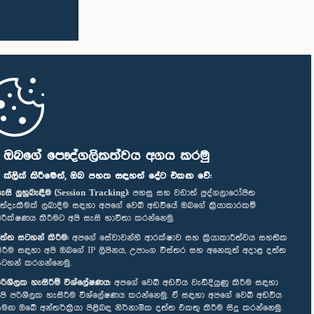
ි ඔබගේ පෞද්ගලිකත්වය අගය කරමු
" ක්ලික් කිරීමෙන්, ඔබ පහත සඳහන් දේට එකඟ වේ:
ැසි ලුහුබැඳීම (Session Tracking):
පහසු සහ වඩාත් පුද්ගලාරෝපිත
ත්දැකීමක් ලබාදීම සඳහා අපගේ වෙබ් අඩවියේ ඔබගේ ක්‍රියාකාරකම්
ිරීක්ෂණය කිරීමට අපි සැසි භාවිතා කරන්නෙමු.
ත්ත සටහන් කිරීම:
අපගේ සේවාවන්හි ආරක්ෂාව සහ ක්‍රියාකාරීත්වය සහතික
ිරීම සඳහා අපි ඔබගේ IP ලිපිනය, උපාංග විස්තර සහ අනෙකුත් අදාළ දත්ත
ටහන් කරගන්නෙමු.
රිශීලක හැසිරීම් විශ්ලේෂණය:
අපගේ වෙබ් අඩවිය වැඩිදියුණු කිරීම සඳහා
පි පරිශීලක හැසිරීම විශ්ලේෂණය කරන්නෙමු. ඒ සඳහා අපගේ වෙබ් අඩවිය
මඟ ඔබේ අන්තර්ක්‍රියා පිළිබඳ නිර්නාමික දත්ත එකතු කිරීම සිදු කරන්නෙමු.