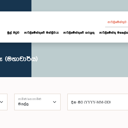
පාර්ලි‌මේන්තු
මුල් පිටුව
පාර්ලි‌මේන්තුවේ මන්ත්‍රීවරු
පාර්ලිමේන්තුවේ කටයුතු
පාර්ලිමේන්තු මහලේක
 (මහාචාර්ය)
පැමිණි/නොපැමිණි
දින සිට (YYYY-MM-DD)