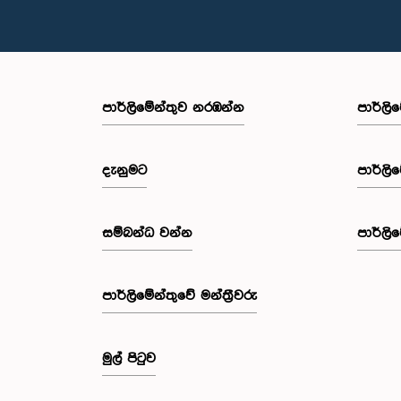
පාර්ලි‌මේන්තුව නරඹන්න
පාර්ලි
දැනුමට
පාර්ලි
සම්බන්ධ වන්න
පාර්ලි
පාර්ලි‌මේන්තුවේ මන්ත්‍රීවරු
මුල් පිටුව