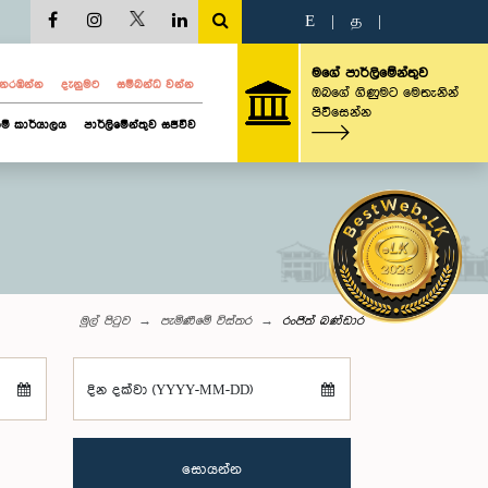
E
|
த
|
මගේ පාර්ලිමේන්තුව
ව නරඹන්න
දැනුමට
සම්බන්ධ වන්න
ඔබගේ ගිණුමට මෙතැනින්
පිවිසෙන්න
ම් කාර්යාලය
පාර්ලිමේන්තුව සජීවීව
මුල් පිටුව
පැමිණීමේ විස්තර
රංජිත් බණ්ඩාර
දින දක්වා (YYYY-MM-DD)
සොයන්න