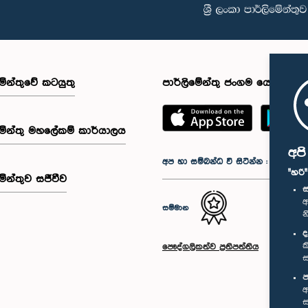
මේන්තුවේ කටයුතු
පාර්ලිමේන්තු ජංගම යෙදුම
මේන්තු මහලේකම් කාර්යාලය
අප
අප හා සම්බන්ධ වී සිටින්න :
"හරි
මේන්තුව සජීවීව
ස
අ
සම්මාන
න
ද
ක
පෞද්ගලිකත්ව ප්‍රතිපත්තිය
ස
ප
අ
ස