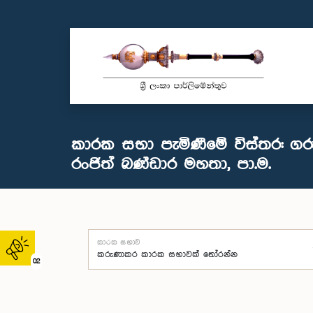
කාරක සභා පැමිණීමේ විස්තර: ගරු
රංජිත් බණ්ඩාර මහතා, පා.ම.
කාරක සභාව
02