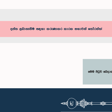
දත්ත ලබාගැනීම සඳහා කරුණාකර කාරක සභාවක් තෝරන්න!
මෙම පිටුව බෙදා