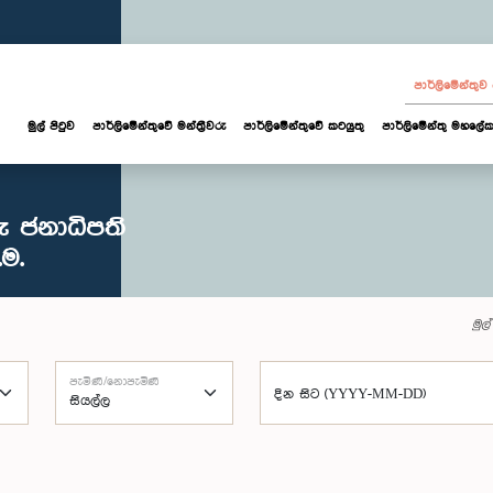
පාර්ලි‌මේන්තු
මුල් පිටුව
පාර්ලි‌මේන්තුවේ මන්ත්‍රීවරු
පාර්ලිමේන්තුවේ කටයුතු
පාර්ලිමේන්තු මහලේක
ු ජනාධිපති
ම.
මුල්
පැමිණි/නොපැමිණි
දින සිට (YYYY-MM-DD)