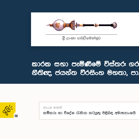
කාරක සභා පැමිණීමේ විස්තර: ගර
නීතිඥ ජයන්ත වීරසිංහ මහතා, පා.
කාරක සභාව
02