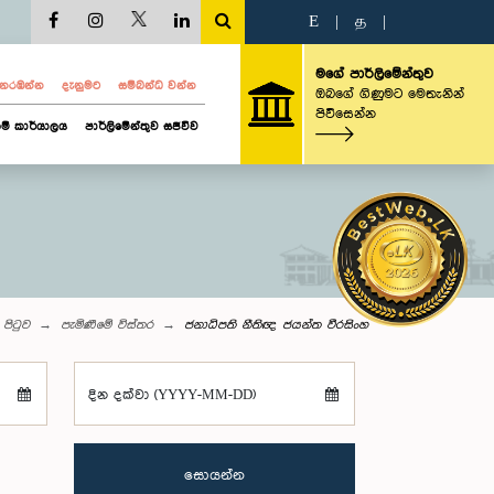
E
|
த
|
මගේ පාර්ලිමේන්තුව
ව නරඹන්න
දැනුමට
සම්බන්ධ වන්න
ඔබගේ ගිණුමට මෙතැනින්
පිවිසෙන්න
ම් කාර්යාලය
පාර්ලිමේන්තුව සජීවීව
 පිටුව
පැමිණීමේ විස්තර
ජනාධිපති නීතිඥ ජයන්ත වීරසිංහ
දින දක්වා (YYYY-MM-DD)
සොයන්න