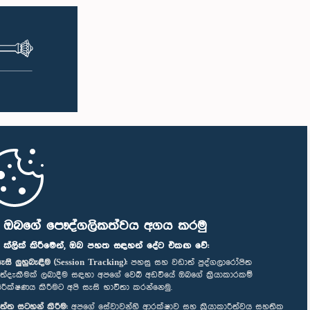
ි ඔබගේ පෞද්ගලිකත්වය අගය කරමු
" ක්ලික් කිරීමෙන්, ඔබ පහත සඳහන් දේට එකඟ වේ:
ැසි ලුහුබැඳීම (Session Tracking):
පහසු සහ වඩාත් පුද්ගලාරෝපිත
ත්දැකීමක් ලබාදීම සඳහා අපගේ වෙබ් අඩවියේ ඔබගේ ක්‍රියාකාරකම්
ිරීක්ෂණය කිරීමට අපි සැසි භාවිතා කරන්නෙමු.
ත්ත සටහන් කිරීම:
අපගේ සේවාවන්හි ආරක්ෂාව සහ ක්‍රියාකාරීත්වය සහතික