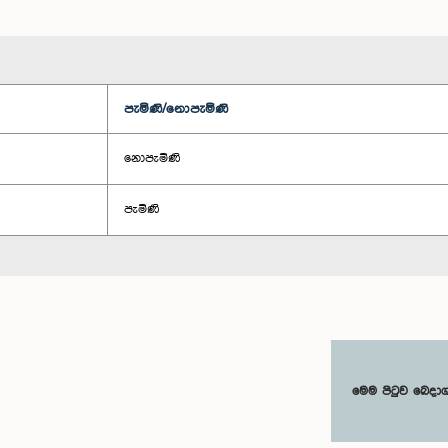
පැමිණි/නොපැමිණි
නොපැමිණි
පැමිණි
මෙම පිටුව බෙදා