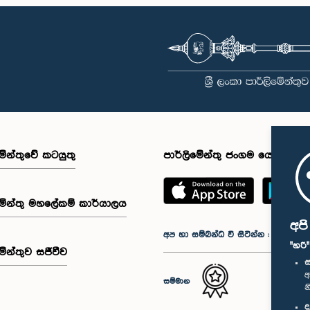
මේන්තුවේ කටයුතු
පාර්ලිමේන්තු ජංගම යෙදුම
මේන්තු මහලේකම් කාර්යාලය
අප
අප හා සම්බන්ධ වී සිටින්න :
"හරි
මේන්තුව සජීවීව
ස
අ
සම්මාන
න
ද