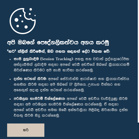
මුල් පිටුව
පාර්ලිමේන්තු ජංගම යෙදුම
අපි ඔබගේ පෞද්ගලිකත්වය අගය කරමු
"හරි" ක්ලික් කිරීමෙන්, ඔබ පහත සඳහන් දේට එකඟ වේ:
සැසි ලුහුබැඳීම (Session Tracking):
පහසු සහ වඩාත් පුද්ගලාරෝපිත
අත්දැකීමක් ලබාදීම සඳහා අපගේ වෙබ් අඩවියේ ඔබගේ ක්‍රියාකාරකම්
නිරීක්ෂණය කිරීමට අපි සැසි භාවිතා කරන්නෙමු.
අප හා සම්බන්ධ වී සිටින්න :
දත්ත සටහන් කිරීම:
අපගේ සේවාවන්හි ආරක්ෂාව සහ ක්‍රියාකාරීත්වය
සහතික කිරීම සඳහා අපි ඔබගේ IP ලිපිනය, උපාංග විස්තර සහ
අනෙකුත් අදාළ දත්ත සටහන් කරගන්නෙමු.
සම්මාන
පරිශීලක හැසිරීම් විශ්ලේෂණය:
අපගේ වෙබ් අඩවිය වැඩිදියුණු කිරීම
සඳහා අපි පරිශීලක හැසිරීම විශ්ලේෂණය කරන්නෙමු. ඒ සඳහා
අපගේ වෙබ් අඩවිය සමඟ ඔබේ අන්තර්ක්‍රියා පිළිබඳ නිර්නාමික දත්ත
පෞද්ගලිකත්ව ප්‍රතිපත්තිය
එකතු කිරීම සිදු කරන්නෙමු.
© ශ්‍රී ලංකා පාර්ලි‌මේන්තුව.
හරි
සියලු හිමිකම් ඇවිරිණි.
නිර්මාණය සහ සංවර්ධනය
TekGeeks