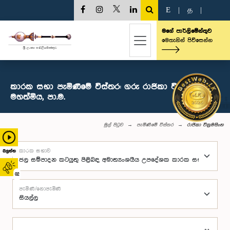
E
|
த
|
මගේ පාර්ලිමේන්තුව
මෙතැනින් පිවිසෙන්න
කාරක සභා පැමිණීමේ විස්තර: ගරු රාජිකා වික්‍රමසිංහ
මහත්මිය, පා.ම.
මුල් පිටුව
පැමිණීමේ විස්තර
රාජිකා වික්‍රමසිංහ
කාරක සභාව
බලන්න
02
පැමිණි/නොපැමිණි