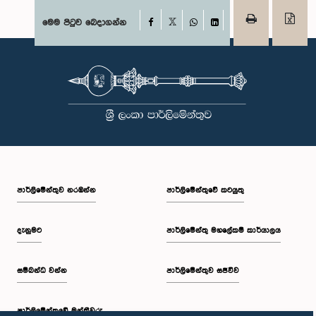
Facebook
මෙම පිටුව බෙදාගන්න
X
WhatsApp
LinkedIn
පාර්ලි‌මේන්තුව නරඹන්න
පාර්ලිමේන්තුවේ කටයුතු
දැනුමට
පාර්ලිමේන්තු මහලේකම් කාර්යාලය
සම්බන්ධ වන්න
පාර්ලිමේන්තුව සජීවීව
පාර්ලි‌මේන්තුවේ මන්ත්‍රීවරු