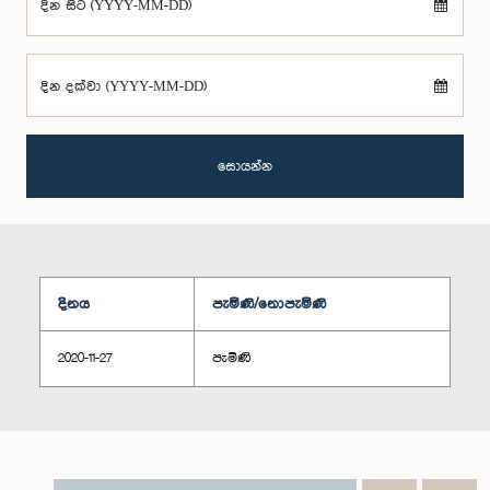
දින සිට (YYYY-MM-DD)
දින දක්වා (YYYY-MM-DD)
සොයන්න
දිනය
පැමිණි/නොපැමිණි
2020-11-27
පැමිණි