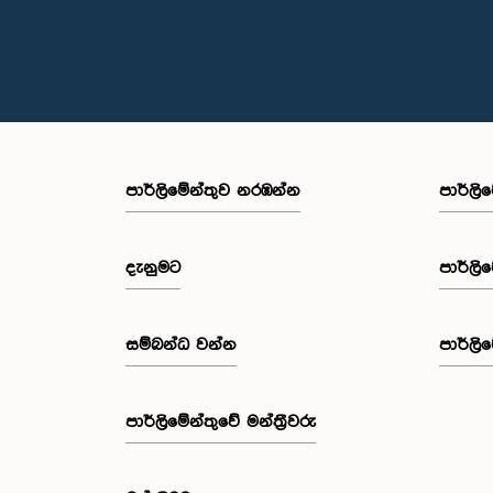
පාර්ලි‌මේන්තුව නරඹන්න
පාර්ලි
දැනුමට
පාර්ලි
සම්බන්ධ වන්න
පාර්ලි
පාර්ලි‌මේන්තුවේ මන්ත්‍රීවරු