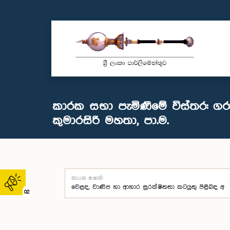
කාරක සභා පැමිණීමේ විස්තර: ගරු 
කුමාරසිරි මහතා, පා.ම.
කාරක සභාව
02