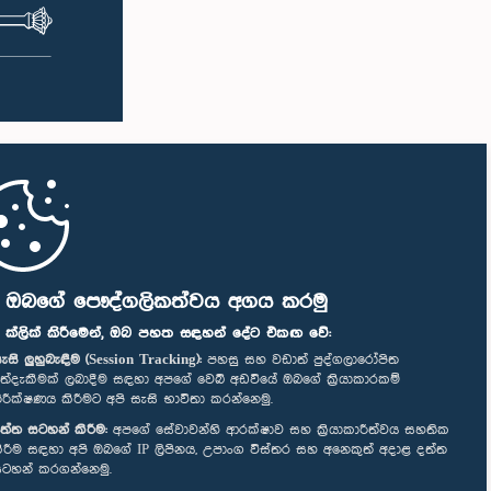
ි ඔබගේ පෞද්ගලිකත්වය අගය කරමු
" ක්ලික් කිරීමෙන්, ඔබ පහත සඳහන් දේට එකඟ වේ:
ැසි ලුහුබැඳීම (Session Tracking):
පහසු සහ වඩාත් පුද්ගලාරෝපිත
ත්දැකීමක් ලබාදීම සඳහා අපගේ වෙබ් අඩවියේ ඔබගේ ක්‍රියාකාරකම්
ිරීක්ෂණය කිරීමට අපි සැසි භාවිතා කරන්නෙමු.
ත්ත සටහන් කිරීම:
අපගේ සේවාවන්හි ආරක්ෂාව සහ ක්‍රියාකාරීත්වය සහතික
ිරීම සඳහා අපි ඔබගේ IP ලිපිනය, උපාංග විස්තර සහ අනෙකුත් අදාළ දත්ත
ටහන් කරගන්නෙමු.