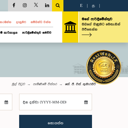
E
|
த
|
මගේ පාර්ලිමේන්තුව
ව නරඹන්න
දැනුමට
සම්බන්ධ වන්න
ඔබගේ ගිණුමට මෙතැනින්
පිවිසෙන්න
ම් කාර්යාලය
පාර්ලිමේන්තුව සජීවීව
මුල් පිටුව
පැමිණීමේ විස්තර
කේ. පී. එස්. කුමාරසිරි
දින දක්වා (YYYY-MM-DD)
සොයන්න