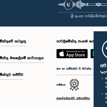
මේන්තුවේ කටයුතු
පාර්ලිමේන්තු ජංගම යෙදුම
මේන්තු මහලේකම් කාර්යාලය
අප
අප හා සම්බන්ධ වී සිටින්න :
"හරි
මේන්තුව සජීවීව
ස
අ
සම්මාන
න
ද
ක
පෞද්ගලිකත්ව ප්‍රතිපත්තිය
ස