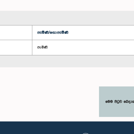
පැමිණි/නොපැමිණි
පැමිණි
මෙම පිටුව බෙදා