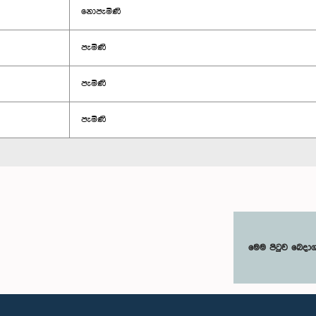
නොපැමිණි
පැමිණි
පැමිණි
පැමිණි
මෙම පිටුව බෙදා