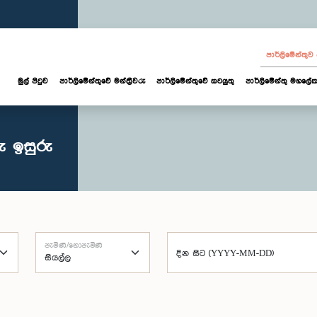
පාර්ලි‌මේන්තු
මුල් පිටුව
පාර්ලි‌මේන්තුවේ මන්ත්‍රීවරු
පාර්ලිමේන්තුවේ කටයුතු
පාර්ලිමේන්තු මහලේක
ු ඉසුරු
පැමිණි/නොපැමිණි
දින සිට (YYYY-MM-DD)