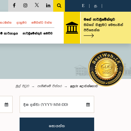
E
|
த
|
මගේ පාර්ලිමේන්තුව
ව නරඹන්න
දැනුමට
සම්බන්ධ වන්න
ඔබගේ ගිණුමට මෙතැනින්
පිවිසෙන්න
ම් කාර්යාලය
පාර්ලිමේන්තුව සජීවීව
මුල් පිටුව
පැමිණීමේ විස්තර
ඉසුරු දොඩන්ගොඩ
දින දක්වා (YYYY-MM-DD)
සොයන්න