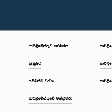
පාර්ලි‌මේන්තුව නරඹන්න
පාර්ලි
දැනුමට
පාර්ලි
සම්බන්ධ වන්න
පාර්ලි
පාර්ලි‌මේන්තුවේ මන්ත්‍රීවරු