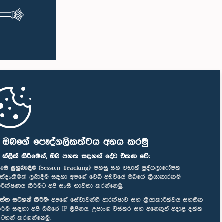
ි ඔබගේ පෞද්ගලිකත්වය අගය කරමු
" ක්ලික් කිරීමෙන්, ඔබ පහත සඳහන් දේට එකඟ වේ:
ැසි ලුහුබැඳීම (Session Tracking):
පහසු සහ වඩාත් පුද්ගලාරෝපිත
ත්දැකීමක් ලබාදීම සඳහා අපගේ වෙබ් අඩවියේ ඔබගේ ක්‍රියාකාරකම්
ිරීක්ෂණය කිරීමට අපි සැසි භාවිතා කරන්නෙමු.
ත්ත සටහන් කිරීම:
අපගේ සේවාවන්හි ආරක්ෂාව සහ ක්‍රියාකාරීත්වය සහතික
ිරීම සඳහා අපි ඔබගේ IP ලිපිනය, උපාංග විස්තර සහ අනෙකුත් අදාළ දත්ත
ටහන් කරගන්නෙමු.