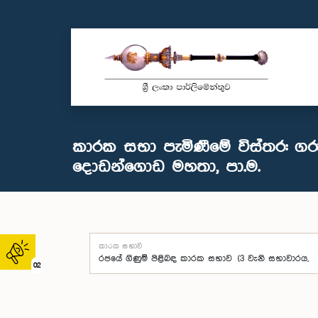
කාරක සභා පැමිණීමේ විස්තර: ගර
දොඩන්ගොඩ මහතා, පා.ම.
කාරක සභාව
02