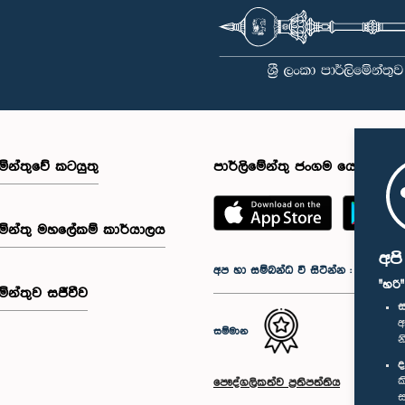
මේන්තුවේ කටයුතු
පාර්ලිමේන්තු ජංගම යෙදුම
මේන්තු මහලේකම් කාර්යාලය
අප
අප හා සම්බන්ධ වී සිටින්න :
"හරි
මේන්තුව සජීවීව
ස
අ
සම්මාන
න
ද
ක
පෞද්ගලිකත්ව ප්‍රතිපත්තිය
ස