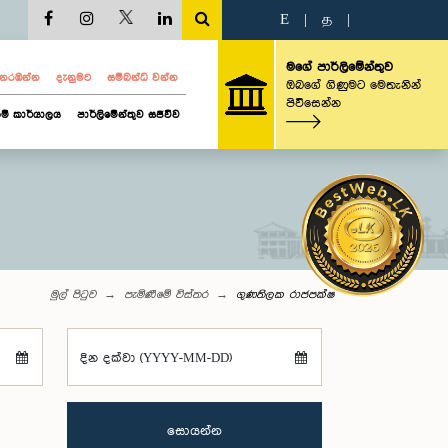
E
|
த
|
මගේ පාර්ලිමේන්තුව
ව නරඹන්න
දැනුමට
සම්බන්ධ වන්න
ඔබගේ ගිණුමට මෙතැනින්
පිවිසෙන්න
ම් කාර්යාලය
පාර්ලිමේන්තුව සජීවීව
මුල් පිටුව
පැමිණීමේ විස්තර
ගුණතිලක රාජපක්ෂ
දින දක්වා (YYYY-MM-DD)
සොයන්න