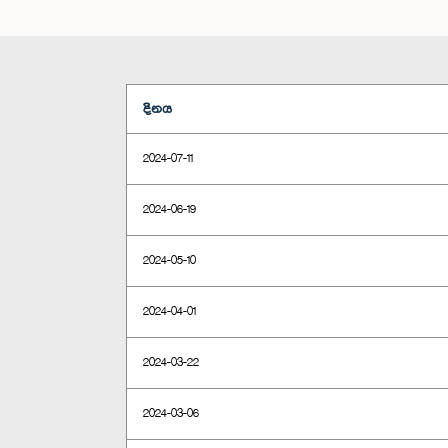
දිනය
2024-07-11
2024-06-19
2024-05-10
2024-04-01
2024-03-22
2024-03-06