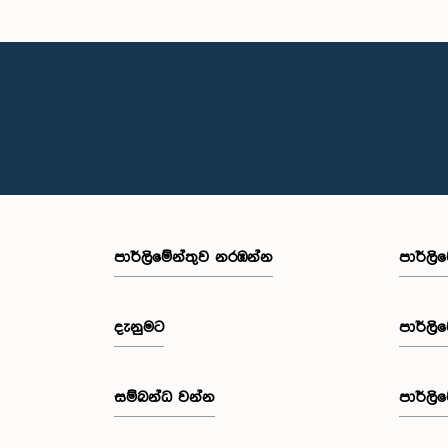
පාර්ලි‌මේන්තුව නරඹන්න
පාර්ලි
දැනුමට
පාර්ලි
සම්බන්ධ වන්න
පාර්ලි