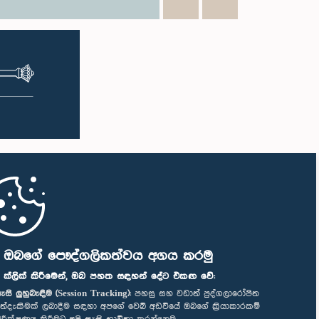
ි ඔබගේ පෞද්ගලිකත්වය අගය කරමු
" ක්ලික් කිරීමෙන්, ඔබ පහත සඳහන් දේට එකඟ වේ:
ැසි ලුහුබැඳීම (Session Tracking):
පහසු සහ වඩාත් පුද්ගලාරෝපිත
ත්දැකීමක් ලබාදීම සඳහා අපගේ වෙබ් අඩවියේ ඔබගේ ක්‍රියාකාරකම්