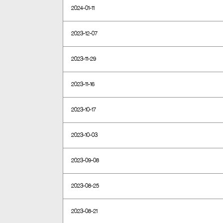
2024-01-11
2023-12-07
2023-11-29
2023-11-16
2023-10-17
2023-10-03
2023-09-08
2023-08-25
2023-08-21