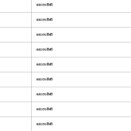
නොපැමිණි
නොපැමිණි
නොපැමිණි
නොපැමිණි
නොපැමිණි
නොපැමිණි
නොපැමිණි
නොපැමිණි
නොපැමිණි