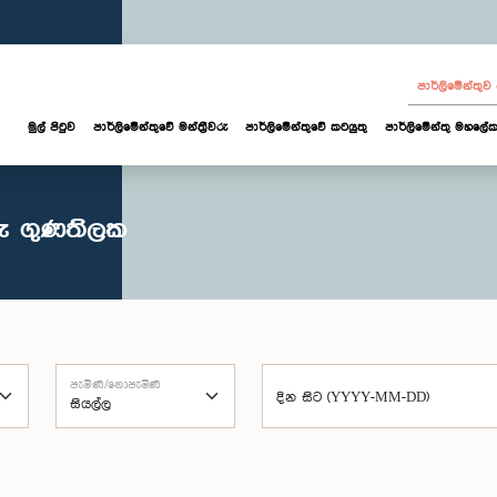
පාර්ලි‌මේන්තු
මුල් පිටුව
පාර්ලි‌මේන්තුවේ මන්ත්‍රීවරු
පාර්ලිමේන්තුවේ කටයුතු
පාර්ලිමේන්තු මහලේක
රු ගුණතිලක
පැමිණි/නොපැමිණි
දින සිට (YYYY-MM-DD)