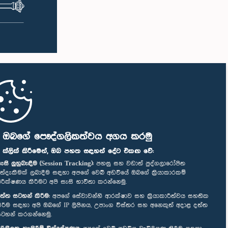
ි ඔබගේ පෞද්ගලිකත්වය අගය කරමු
" ක්ලික් කිරීමෙන්, ඔබ පහත සඳහන් දේට එකඟ වේ:
ැසි ලුහුබැඳීම (Session Tracking):
පහසු සහ වඩාත් පුද්ගලාරෝපිත
ත්දැකීමක් ලබාදීම සඳහා අපගේ වෙබ් අඩවියේ ඔබගේ ක්‍රියාකාරකම්
ිරීක්ෂණය කිරීමට අපි සැසි භාවිතා කරන්නෙමු.
ත්ත සටහන් කිරීම:
අපගේ සේවාවන්හි ආරක්ෂාව සහ ක්‍රියාකාරීත්වය සහතික
ිරීම සඳහා අපි ඔබගේ IP ලිපිනය, උපාංග විස්තර සහ අනෙකුත් අදාළ දත්ත
ටහන් කරගන්නෙමු.