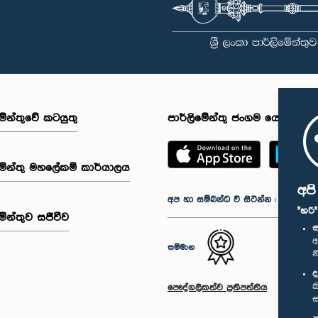
මේන්තුවේ කටයුතු
පාර්ලිමේන්තු ජංගම යෙදුම
මේන්තු මහලේකම් කාර්යාලය
අප
අප හා සම්බන්ධ වී සිටින්න :
"හරි
මේන්තුව සජීවීව
ස
අ
සම්මාන
න
ද
ක
පෞද්ගලිකත්ව ප්‍රතිපත්තිය
ස