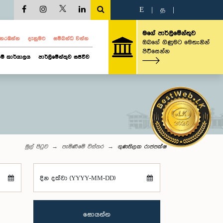
E
|
த
|
මගේ පාර්ලිමේන්තුව
ව නරඹන්න
දැනුමට
සම්බන්ධ වන්න
ඔබගේ ගිණුමට මෙතැනින්
පිවිසෙන්න
ම් කාර්යාලය
පාර්ලිමේන්තුව සජීවීව
මුල් පිටුව
පැමිණීමේ විස්තර
ගුණතිලක රාජපක්ෂ
දින දක්වා (YYYY-MM-DD)
සොයන්න