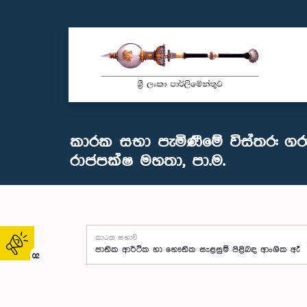
කාරක සභා පැමිණීමේ විස්තර: ග
රාජපක්ෂ මහතා, පා.ම.
කාරක සභාව
02