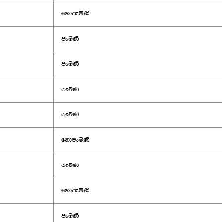
නොපැමිණි
පැමිණි
පැමිණි
පැමිණි
පැමිණි
නොපැමිණි
පැමිණි
නොපැමිණි
පැමිණි