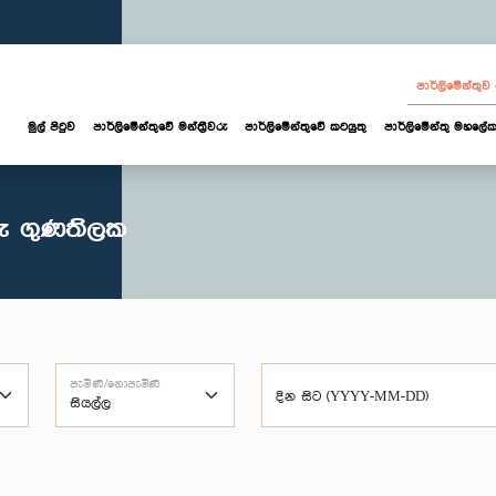
පාර්ලි‌මේන්තු
මුල් පිටුව
පාර්ලි‌මේන්තුවේ මන්ත්‍රීවරු
පාර්ලිමේන්තුවේ කටයුතු
පාර්ලිමේන්තු මහලේක
රු ගුණතිලක
පැමිණි/නොපැමිණි
දින සිට (YYYY-MM-DD)