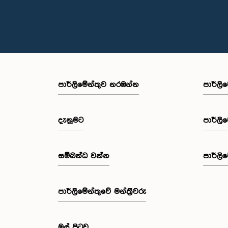
පාර්ලි‌මේන්තුව නරඹන්න
පාර්ලි
දැනුමට
පාර්ලි
සම්බන්ධ වන්න
පාර්ලි
පාර්ලි‌මේන්තුවේ මන්ත්‍රීවරු
මුල් පිටුව