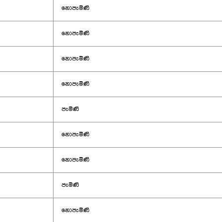
නොපැමිණි
නොපැමිණි
නොපැමිණි
නොපැමිණි
පැමිණි
නොපැමිණි
නොපැමිණි
පැමිණි
නොපැමිණි