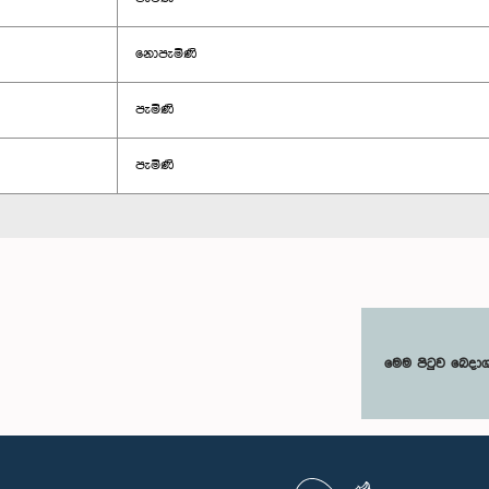
නොපැමිණි
පැමිණි
පැමිණි
මෙම පිටුව බෙදා