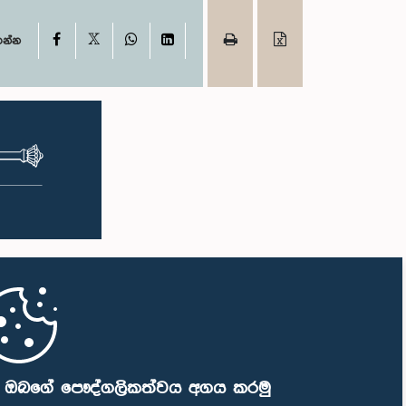
X
Facebook
WhatsApp
LinkedIn
ගන්න
ි ඔබගේ පෞද්ගලිකත්වය අගය කරමු