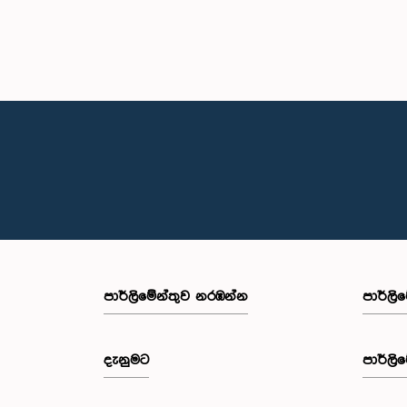
පාර්ලි‌මේන්තුව නරඹන්න
පාර්ලි
දැනුමට
පාර්ලි