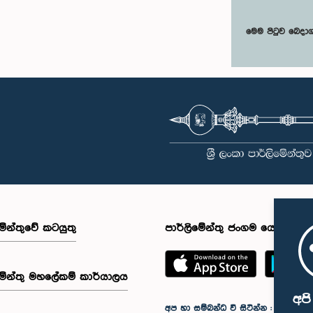
මෙම පිටුව බෙදා
මේන්තුවේ කටයුතු
පාර්ලිමේන්තු ජංගම යෙදුම
මේන්තු මහලේකම් කාර්යාලය
අප
අප හා සම්බන්ධ වී සිටින්න :