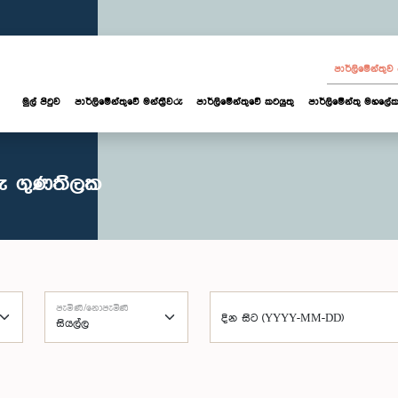
පාර්ලි‌මේන්තු
මුල් පිටුව
පාර්ලි‌මේන්තුවේ මන්ත්‍රීවරු
පාර්ලිමේන්තුවේ කටයුතු
පාර්ලිමේන්තු මහලේක
රු ගුණතිලක
පැමිණි/නොපැමිණි
දින සිට (YYYY-MM-DD)