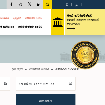
E
|
த
|
මගේ පාර්ලිමේන්තුව
ව නරඹන්න
දැනුමට
සම්බන්ධ වන්න
ඔබගේ ගිණුමට මෙතැනින්
පිවිසෙන්න
ම් කාර්යාලය
පාර්ලිමේන්තුව සජීවීව
මුල් පිටුව
පැමිණීමේ විස්තර
ගුණතිලක රාජපක්ෂ
දින දක්වා (YYYY-MM-DD)
සොයන්න