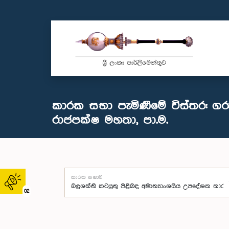
කාරක සභා පැමිණීමේ විස්තර: ග
රාජපක්ෂ මහතා, පා.ම.
කාරක සභාව
02