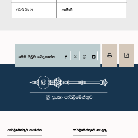
2023-06-21
පැමිණි
Facebook
මෙම පිටුව බෙදාගන්න
X
WhatsApp
LinkedIn
පාර්ලි‌මේන්තුව නරඹන්න
පාර්ලිමේන්තුවේ කටයුතු