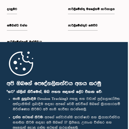
දැනුමට
පාර්ලිමේන්තු මහලේකම් කාර්යාලය
සම්බන්ධ වන්න
පාර්ලිමේන්තුව සජීවීව
පාර්ලි‌මේන්තුවේ මන්ත්‍රීවරු
මුල් පිටුව
පාර්ලිමේන්තු ජංගම යෙදුම
අපි ඔබගේ පෞද්ගලිකත්වය අගය කරමු
"හරි" ක්ලික් කිරීමෙන්, ඔබ පහත සඳහන් දේට එකඟ වේ:
සැසි ලුහුබැඳීම (Session Tracking):
පහසු සහ වඩාත් පුද්ගලාරෝපිත
අත්දැකීමක් ලබාදීම සඳහා අපගේ වෙබ් අඩවියේ ඔබගේ ක්‍රියාකාරකම්
නිරීක්ෂණය කිරීමට අපි සැසි භාවිතා කරන්නෙමු.
අප හා සම්බන්ධ වී සිටින්න :
දත්ත සටහන් කිරීම:
අපගේ සේවාවන්හි ආරක්ෂාව සහ ක්‍රියාකාරීත්වය
සහතික කිරීම සඳහා අපි ඔබගේ IP ලිපිනය, උපාංග විස්තර සහ
අනෙකුත් අදාළ දත්ත සටහන් කරගන්නෙමු.