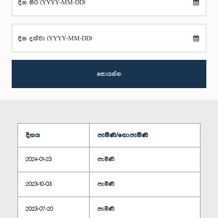
දින සිට (YYYY-MM-DD)
දින දක්වා (YYYY-MM-DD)
සොයන්න
දිනය
පැමිණි/නොපැමිණි
2024-01-23
පැමිණි
2023-10-03
පැමිණි
2023-07-20
පැමිණි