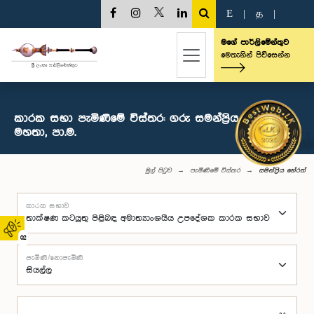
E
|
த
|
මගේ පාර්ලිමේන්තුව
මෙතැනින් පිවිසෙන්න
කාරක සභා පැමිණීමේ විස්තර: ගරු සමන්ප්‍රිය හේරත්
මහතා, පා.ම.
මුල් පිටුව
පැමිණීමේ විස්තර
සමන්ප්‍රිය හේරත්
කාරක සභාව
02
පැමිණි/නොපැමිණි