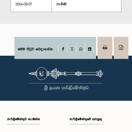
2024-03-07
පැමිණි
Facebook
මෙම පිටුව බෙදාගන්න
X
WhatsApp
LinkedIn
පාර්ලි‌මේන්තුව නරඹන්න
පාර්ලිමේන්තුවේ කටයුතු