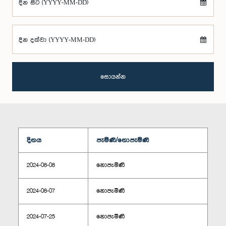
දින සිට (YYYY-MM-DD)
දින දක්වා (YYYY-MM-DD)
සොයන්න
දිනය
පැමිණි/නොපැමිණි
2024-08-08
නොපැමිණි
2024-08-07
නොපැමිණි
2024-07-25
නොපැමිණි