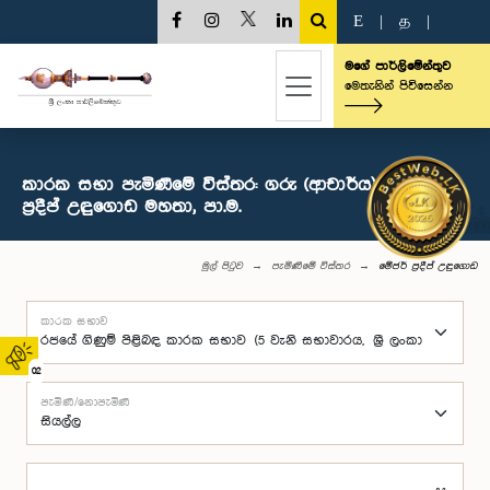
E
|
த
|
මගේ පාර්ලිමේන්තුව
මෙතැනින් පිවිසෙන්න
කාරක සභා පැමිණීමේ විස්තර: ගරු (ආචාර්ය) මේජර්
ප්‍රදීප් උඳුගොඩ මහතා, පා.ම.
මුල් පිටුව
පැමිණීමේ විස්තර
මේජර් ප්‍රදීප් උඳුගොඩ
කාරක සභාව
02
පැමිණි/නොපැමිණි