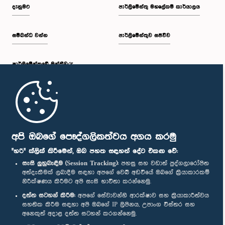
දැනුමට
පාර්ලිමේන්තු මහලේකම් කාර්යාලය
සම්බන්ධ වන්න
පාර්ලිමේන්තුව සජීවීව
පාර්ලි‌මේන්තුවේ මන්ත්‍රීවරු
මුල් පිටුව
පාර්ලිමේන්තු ජංගම යෙදුම
අපි ඔබගේ පෞද්ගලිකත්වය අගය කරමු
"හරි" ක්ලික් කිරීමෙන්, ඔබ පහත සඳහන් දේට එකඟ වේ:
සැසි ලුහුබැඳීම (Session Tracking):
පහසු සහ වඩාත් පුද්ගලාරෝපිත
අත්දැකීමක් ලබාදීම සඳහා අපගේ වෙබ් අඩවියේ ඔබගේ ක්‍රියාකාරකම්
නිරීක්ෂණය කිරීමට අපි සැසි භාවිතා කරන්නෙමු.
අප හා සම්බන්ධ වී සිටින්න :
දත්ත සටහන් කිරීම:
අපගේ සේවාවන්හි ආරක්ෂාව සහ ක්‍රියාකාරීත්වය
සහතික කිරීම සඳහා අපි ඔබගේ IP ලිපිනය, උපාංග විස්තර සහ
අනෙකුත් අදාළ දත්ත සටහන් කරගන්නෙමු.
සම්මාන