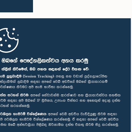
ි ඔබගේ පෞද්ගලිකත්වය අගය කරමු
" ක්ලික් කිරීමෙන්, ඔබ පහත සඳහන් දේට එකඟ වේ:
ැසි ලුහුබැඳීම (Session Tracking):
පහසු සහ වඩාත් පුද්ගලාරෝපිත
ත්දැකීමක් ලබාදීම සඳහා අපගේ වෙබ් අඩවියේ ඔබගේ ක්‍රියාකාරකම්
ිරීක්ෂණය කිරීමට අපි සැසි භාවිතා කරන්නෙමු.
ත්ත සටහන් කිරීම:
අපගේ සේවාවන්හි ආරක්ෂාව සහ ක්‍රියාකාරීත්වය සහතික
ිරීම සඳහා අපි ඔබගේ IP ලිපිනය, උපාංග විස්තර සහ අනෙකුත් අදාළ දත්ත
ටහන් කරගන්නෙමු.
රිශීලක හැසිරීම් විශ්ලේෂණය:
අපගේ වෙබ් අඩවිය වැඩිදියුණු කිරීම සඳහා
පි පරිශීලක හැසිරීම විශ්ලේෂණය කරන්නෙමු. ඒ සඳහා අපගේ වෙබ් අඩවිය
මඟ ඔබේ අන්තර්ක්‍රියා පිළිබඳ නිර්නාමික දත්ත එකතු කිරීම සිදු කරන්නෙමු.