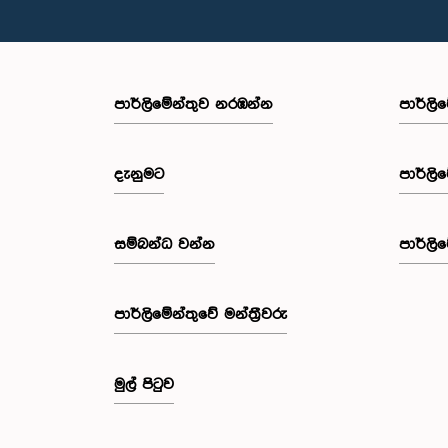
පාර්ලි‌මේන්තුව නරඹන්න
පාර්ලි
දැනුමට
පාර්ලි
සම්බන්ධ වන්න
පාර්ලි
පාර්ලි‌මේන්තුවේ මන්ත්‍රීවරු
මුල් පිටුව