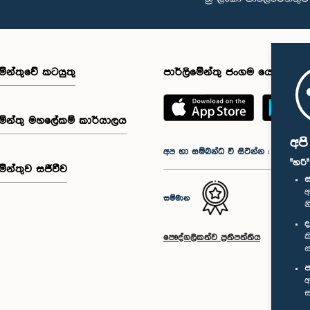
මේන්තුවේ කටයුතු
පාර්ලිමේන්තු ජංගම යෙදුම
මේන්තු මහලේකම් කාර්යාලය
අප
අප හා සම්බන්ධ වී සිටින්න :
"හරි
මේන්තුව සජීවීව
ස
අ
සම්මාන
න
ද
ක
පෞද්ගලිකත්ව ප්‍රතිපත්තිය
ස
ප
අ
ස