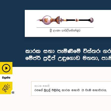
කාරක සභා පැමිණීමේ විස්තර: ගර
මේජර් ප්‍රදීප් උඳුගොඩ මහතා, පා.ම
බලන්න
කාරක සභාව
02