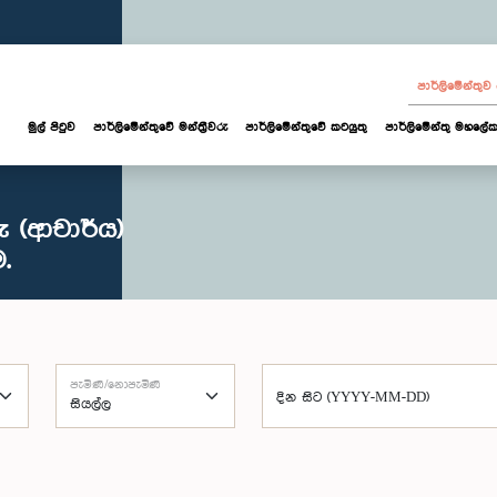
පාර්ලි‌මේන්තු
මුල් පිටුව
පාර්ලි‌මේන්තුවේ මන්ත්‍රීවරු
පාර්ලිමේන්තුවේ කටයුතු
පාර්ලිමේන්තු මහලේක
ු (ආචාර්ය)
.
පැමිණි/නොපැමිණි
දින සිට (YYYY-MM-DD)