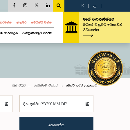
E
|
த
|
මගේ පාර්ලිමේන්තුව
ව නරඹන්න
දැනුමට
සම්බන්ධ වන්න
ඔබගේ ගිණුමට මෙතැනින්
පිවිසෙන්න
ම් කාර්යාලය
පාර්ලිමේන්තුව සජීවීව
මුල් පිටුව
පැමිණීමේ විස්තර
මේජර් ප්‍රදීප් උඳුගොඩ
දින දක්වා (YYYY-MM-DD)
සොයන්න