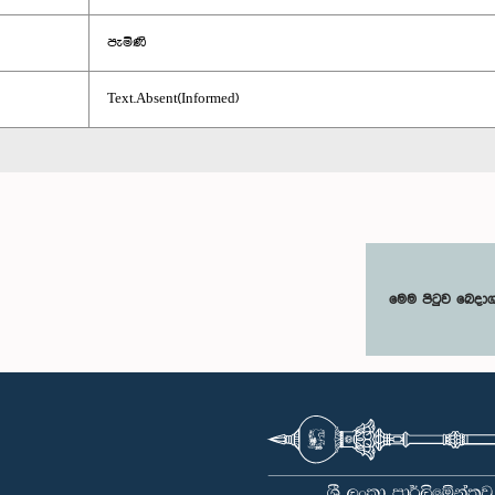
පැමිණි
Text.Absent(Informed)
මෙම පිටුව බෙදා