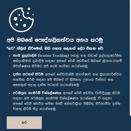
මුල් පිටුව
පාර්ලිමේන්තු ජංගම යෙදුම
අපි ඔබගේ පෞද්ගලිකත්වය අගය කරමු
"හරි" ක්ලික් කිරීමෙන්, ඔබ පහත සඳහන් දේට එකඟ වේ:
සැසි ලුහුබැඳීම (Session Tracking):
පහසු සහ වඩාත් පුද්ගලාරෝපිත
අත්දැකීමක් ලබාදීම සඳහා අපගේ වෙබ් අඩවියේ ඔබගේ ක්‍රියාකාරකම්
නිරීක්ෂණය කිරීමට අපි සැසි භාවිතා කරන්නෙමු.
අප හා සම්බන්ධ වී සිටින්න :
දත්ත සටහන් කිරීම:
අපගේ සේවාවන්හි ආරක්ෂාව සහ ක්‍රියාකාරීත්වය
සහතික කිරීම සඳහා අපි ඔබගේ IP ලිපිනය, උපාංග විස්තර සහ
අනෙකුත් අදාළ දත්ත සටහන් කරගන්නෙමු.
සම්මාන
පරිශීලක හැසිරීම් විශ්ලේෂණය:
අපගේ වෙබ් අඩවිය වැඩිදියුණු කිරීම
සඳහා අපි පරිශීලක හැසිරීම විශ්ලේෂණය කරන්නෙමු. ඒ සඳහා
අපගේ වෙබ් අඩවිය සමඟ ඔබේ අන්තර්ක්‍රියා පිළිබඳ නිර්නාමික දත්ත
පෞද්ගලිකත්ව ප්‍රතිපත්තිය
එකතු කිරීම සිදු කරන්නෙමු.
© ශ්‍රී ලංකා පාර්ලි‌මේන්තුව.
හරි
සියලු හිමිකම් ඇවිරිණි.
නිර්මාණය සහ සංවර්ධනය
TekGeeks