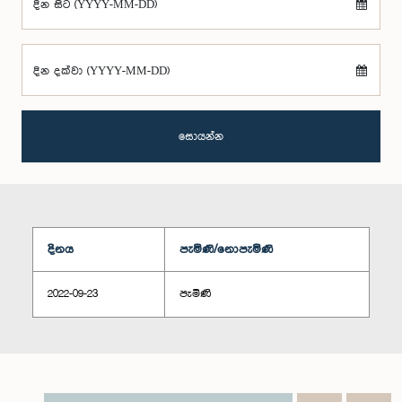
දින සිට (YYYY-MM-DD)
දින දක්වා (YYYY-MM-DD)
සොයන්න
දිනය
පැමිණි/නොපැමිණි
2022-09-23
පැමිණි