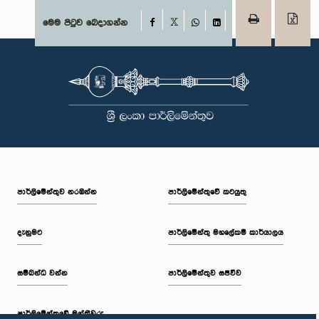
Facebook
මෙම පිටුව බෙදාගන්න
X
WhatsApp
LinkedIn
පාර්ලි‌මේන්තුව නරඹන්න
පාර්ලිමේන්තුවේ කටයුතු
දැනුමට
පාර්ලිමේන්තු මහලේකම් කාර්යාලය
සම්බන්ධ වන්න
පාර්ලිමේන්තුව සජීවීව
පාර්ලි‌මේන්තුවේ මන්ත්‍රීවරු