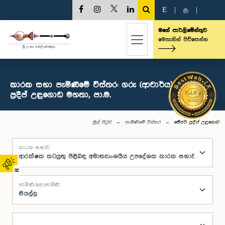
E
|
த
|
මගේ පාර්ලිමේන්තුව
මෙතැනින් පිවිසෙන්න
කාරක සභා පැමිණීමේ විස්තර: ගරු (ආචාර්ය) මේජර්
ප්‍රදීප් උඳුගොඩ මහතා, පා.ම.
මුල් පිටුව
පැමිණීමේ විස්තර
මේජර් ප්‍රදීප් උඳුගොඩ
කාරක සභාව
02
පැමිණි/නොපැමිණි