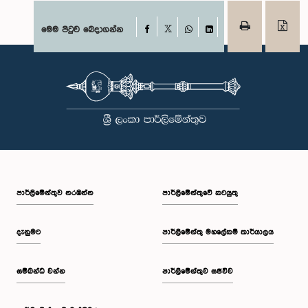
Facebook
මෙම පිටුව බෙදාගන්න
X
WhatsApp
LinkedIn
පාර්ලි‌මේන්තුව නරඹන්න
පාර්ලිමේන්තුවේ කටයුතු
දැනුමට
පාර්ලිමේන්තු මහලේකම් කාර්යාලය
සම්බන්ධ වන්න
පාර්ලිමේන්තුව සජීවීව