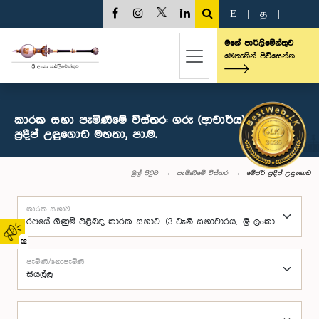
E
|
த
|
මගේ පාර්ලිමේන්තුව
මෙතැනින් පිවිසෙන්න
කාරක සභා පැමිණීමේ විස්තර: ගරු (ආචාර්ය) මේජර්
ප්‍රදීප් උඳුගොඩ මහතා, පා.ම.
මුල් පිටුව
පැමිණීමේ විස්තර
මේජර් ප්‍රදීප් උඳුගොඩ
කාරක සභාව
02
පැමිණි/නොපැමිණි