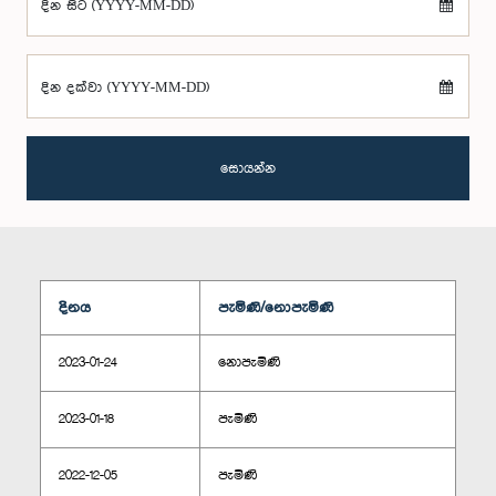
දින සිට (YYYY-MM-DD)
දින දක්වා (YYYY-MM-DD)
සොයන්න
දිනය
පැමිණි/නොපැමිණි
2023-01-24
නොපැමිණි
2023-01-18
පැමිණි
2022-12-05
පැමිණි