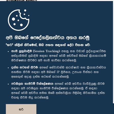
පාර්ලි‌මේන්තුවේ මන්ත්‍රීවරු
මුල් පිටුව
පාර්ලිමේන්තු ජංගම යෙදුම
අපි ඔබගේ පෞද්ගලිකත්වය අගය කරමු
"හරි" ක්ලික් කිරීමෙන්, ඔබ පහත සඳහන් දේට එකඟ වේ:
සැසි ලුහුබැඳීම (Session Tracking):
පහසු සහ වඩාත් පුද්ගලාරෝපිත
අත්දැකීමක් ලබාදීම සඳහා අපගේ වෙබ් අඩවියේ ඔබගේ ක්‍රියාකාරකම්
නිරීක්ෂණය කිරීමට අපි සැසි භාවිතා කරන්නෙමු.
අප හා සම්බන්ධ වී සිටින්න :
දත්ත සටහන් කිරීම:
අපගේ සේවාවන්හි ආරක්ෂාව සහ ක්‍රියාකාරීත්වය
සහතික කිරීම සඳහා අපි ඔබගේ IP ලිපිනය, උපාංග විස්තර සහ
අනෙකුත් අදාළ දත්ත සටහන් කරගන්නෙමු.
සම්මාන
පරිශීලක හැසිරීම් විශ්ලේෂණය:
අපගේ වෙබ් අඩවිය වැඩිදියුණු කිරීම
සඳහා අපි පරිශීලක හැසිරීම විශ්ලේෂණය කරන්නෙමු. ඒ සඳහා
අපගේ වෙබ් අඩවිය සමඟ ඔබේ අන්තර්ක්‍රියා පිළිබඳ නිර්නාමික දත්ත
පෞද්ගලිකත්ව ප්‍රතිපත්තිය
එකතු කිරීම සිදු කරන්නෙමු.
© ශ්‍රී ලංකා පාර්ලි‌මේන්තුව.
හරි
සියලු හිමිකම් ඇවිරිණි.