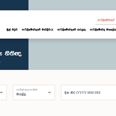
පාර්ලි‌මේන්තු
මුල් පිටුව
පාර්ලි‌මේන්තුවේ මන්ත්‍රීවරු
පාර්ලිමේන්තුවේ කටයුතු
පාර්ලිමේන්තු මහලේක
ු නීතිඥ
පැමිණි/නොපැමිණි
දින සිට (YYYY-MM-DD)