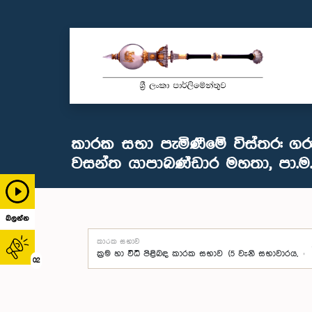
කාරක සභා පැමිණීමේ විස්තර: ගර
වසන්ත යාපාබණ්ඩාර මහතා, පා.ම.
බලන්න
කාරක සභාව
02