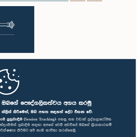
ි ඔබගේ පෞද්ගලිකත්වය අගය කරමු
" ක්ලික් කිරීමෙන්, ඔබ පහත සඳහන් දේට එකඟ වේ:
ැසි ලුහුබැඳීම (Session Tracking):
පහසු සහ වඩාත් පුද්ගලාරෝපිත
ත්දැකීමක් ලබාදීම සඳහා අපගේ වෙබ් අඩවියේ ඔබගේ ක්‍රියාකාරකම්
ිරීක්ෂණය කිරීමට අපි සැසි භාවිතා කරන්නෙමු.