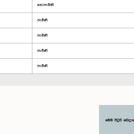
නොපැමිණි
පැමිණි
පැමිණි
පැමිණි
පැමිණි
මෙම පිටුව බෙදා