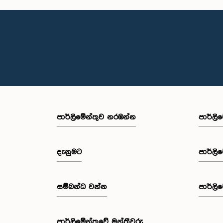
පාර්ලි‌මේන්තුව නරඹන්න
පාර්ලි
දැනුමට
පාර්ලි
සම්බන්ධ වන්න
පාර්ලි
පාර්ලි‌මේන්තුවේ මන්ත්‍රීවරු