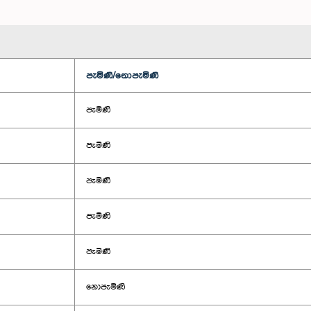
පැමිණි/නොපැමිණි
පැමිණි
පැමිණි
පැමිණි
පැමිණි
පැමිණි
නොපැමිණි