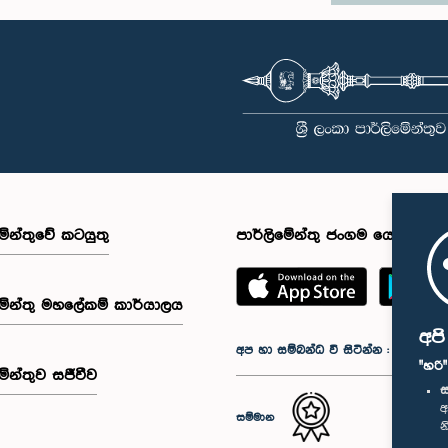
මේන්තුවේ කටයුතු
පාර්ලිමේන්තු ජංගම යෙදුම
මේන්තු මහලේකම් කාර්යාලය
අප
අප හා සම්බන්ධ වී සිටින්න :
"හරි
මේන්තුව සජීවීව
ස
අ
සම්මාන
න