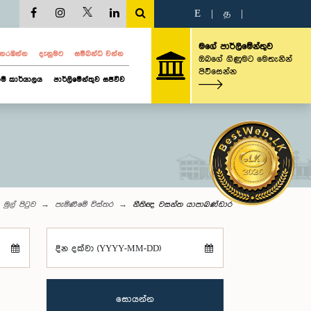
E
|
த
|
මගේ පාර්ලිමේන්තුව
ව නරඹන්න
දැනුමට
සම්බන්ධ වන්න
ඔබගේ ගිණුමට මෙතැනින්
පිවිසෙන්න
ම් කාර්යාලය
පාර්ලිමේන්තුව සජීවීව
මුල් පිටුව
පැමිණීමේ විස්තර
නීතිඥ වසන්ත යාපාබණ්ඩාර
දින දක්වා (YYYY-MM-DD)
සොයන්න