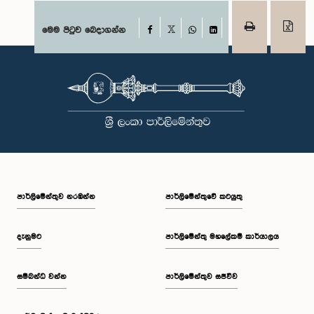
Facebook
මෙම පිටුව බෙදාගන්න
X
WhatsApp
LinkedIn
පාර්ලි‌මේන්තුව නරඹන්න
පාර්ලිමේන්තුවේ කටයුතු
දැනුමට
පාර්ලිමේන්තු මහලේකම් කාර්යාලය
සම්බන්ධ වන්න
පාර්ලිමේන්තුව සජීවීව