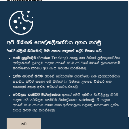
පාර්ලි‌මේන්තුවේ මන්ත්‍රීවරු
මුල් පිටුව
පාර්ලිමේන්තු ජංගම යෙදුම
අපි ඔබගේ පෞද්ගලිකත්වය අගය කරමු
"හරි" ක්ලික් කිරීමෙන්, ඔබ පහත සඳහන් දේට එකඟ වේ:
සැසි ලුහුබැඳීම (Session Tracking):
පහසු සහ වඩාත් පුද්ගලාරෝපිත
අත්දැකීමක් ලබාදීම සඳහා අපගේ වෙබ් අඩවියේ ඔබගේ ක්‍රියාකාරකම්
නිරීක්ෂණය කිරීමට අපි සැසි භාවිතා කරන්නෙමු.
අප හා සම්බන්ධ වී සිටින්න :
දත්ත සටහන් කිරීම:
අපගේ සේවාවන්හි ආරක්ෂාව සහ ක්‍රියාකාරීත්වය
සහතික කිරීම සඳහා අපි ඔබගේ IP ලිපිනය, උපාංග විස්තර සහ
අනෙකුත් අදාළ දත්ත සටහන් කරගන්නෙමු.
සම්මාන
පරිශීලක හැසිරීම් විශ්ලේෂණය:
අපගේ වෙබ් අඩවිය වැඩිදියුණු කිරීම
සඳහා අපි පරිශීලක හැසිරීම විශ්ලේෂණය කරන්නෙමු. ඒ සඳහා
අපගේ වෙබ් අඩවිය සමඟ ඔබේ අන්තර්ක්‍රියා පිළිබඳ නිර්නාමික දත්ත
පෞද්ගලිකත්ව ප්‍රතිපත්තිය
එකතු කිරීම සිදු කරන්නෙමු.
© ශ්‍රී ලංකා පාර්ලි‌මේන්තුව.
හරි
සියලු හිමිකම් ඇවිරිණි.