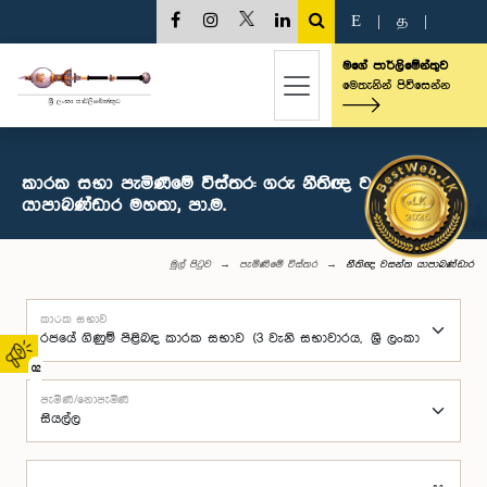
E
|
த
|
මගේ පාර්ලිමේන්තුව
මෙතැනින් පිවිසෙන්න
කාරක සභා පැමිණීමේ විස්තර: ගරු නීතිඥ වසන්ත
යාපාබණ්ඩාර මහතා, පා.ම.
මුල් පිටුව
පැමිණීමේ විස්තර
නීතිඥ වසන්ත යාපාබණ්ඩාර
කාරක සභාව
02
පැමිණි/නොපැමිණි