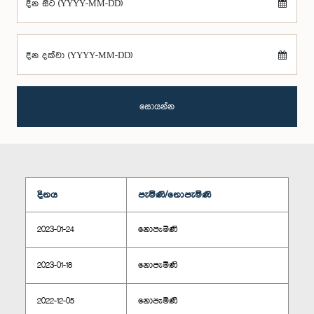
දින සිට (YYYY-MM-DD)
දින දක්වා (YYYY-MM-DD)
සොයන්න
දිනය
පැමිණි/නොපැමිණි
2023-01-24
නොපැමිණි
2023-01-18
නොපැමිණි
2022-12-05
නොපැමිණි