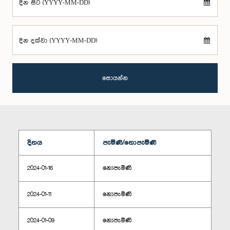
දින සිට (YYYY-MM-DD)
දින දක්වා (YYYY-MM-DD)
සොයන්න
දිනය
පැමිණි/නොපැමිණි
2024-01-16
නොපැමිණි
2024-01-11
නොපැමිණි
2024-01-09
නොපැමිණි