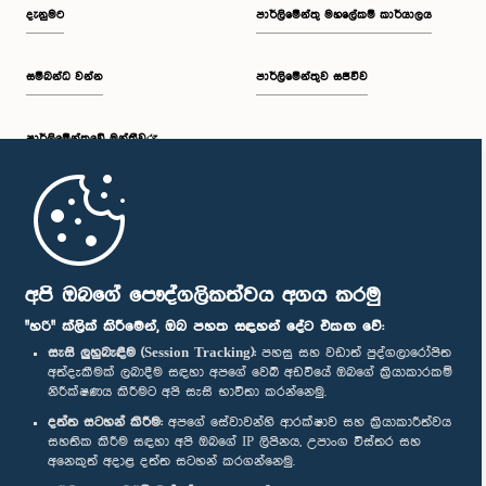
දැනුමට
පාර්ලිමේන්තු මහලේකම් කාර්යාලය
සම්බන්ධ වන්න
පාර්ලිමේන්තුව සජීවීව
පාර්ලි‌මේන්තුවේ මන්ත්‍රීවරු
මුල් පිටුව
පාර්ලිමේන්තු ජංගම යෙදුම
අපි ඔබගේ පෞද්ගලිකත්වය අගය කරමු
"හරි" ක්ලික් කිරීමෙන්, ඔබ පහත සඳහන් දේට එකඟ වේ:
සැසි ලුහුබැඳීම (Session Tracking):
පහසු සහ වඩාත් පුද්ගලාරෝපිත
අත්දැකීමක් ලබාදීම සඳහා අපගේ වෙබ් අඩවියේ ඔබගේ ක්‍රියාකාරකම්
නිරීක්ෂණය කිරීමට අපි සැසි භාවිතා කරන්නෙමු.
අප හා සම්බන්ධ වී සිටින්න :
දත්ත සටහන් කිරීම:
අපගේ සේවාවන්හි ආරක්ෂාව සහ ක්‍රියාකාරීත්වය
සහතික කිරීම සඳහා අපි ඔබගේ IP ලිපිනය, උපාංග විස්තර සහ
අනෙකුත් අදාළ දත්ත සටහන් කරගන්නෙමු.
සම්මාන