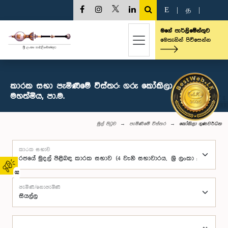
E
|
த
|
මගේ පාර්ලිමේන්තුව
මෙතැනින් පිවිසෙන්න
කාරක සභා පැමිණීමේ විස්තර: ගරු කෝකිලා ගුණවර්ධන
මහත්මිය, පා.ම.
මුල් පිටුව
පැමිණීමේ විස්තර
කෝකිලා ගුණවර්ධන
කාරක සභාව
02
පැමිණි/නොපැමිණි