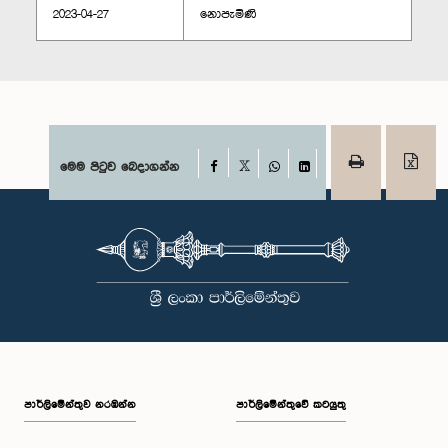
2023-04-27
නොපැමිණි
Facebook
මෙම පිටුව බෙදාගන්න
X
WhatsApp
LinkedIn
පාර්ලි‌මේන්තුව නරඹන්න
පාර්ලිමේන්තුවේ කටයුතු