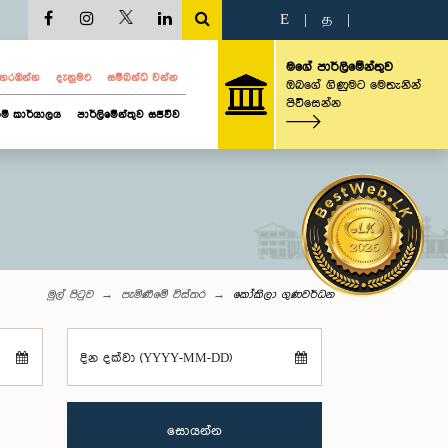
E
|
த
|
මගේ පාර්ලිමේන්තුව
ව නරඹන්න
දැනුමට
සම්බන්ධ වන්න
ඔබගේ ගිණුමට මෙතැනින්
පිවිසෙන්න
ම් කාර්යාලය
පාර්ලිමේන්තුව සජීවීව
මුල් පිටුව
පැමිණීමේ විස්තර
කෝකිලා ගුණවර්ධන
දින දක්වා (YYYY-MM-DD)
සොයන්න