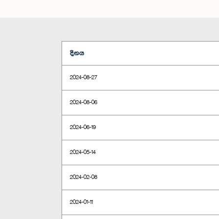
දිනය
2024-08-27
2024-08-06
2024-06-19
2024-05-14
2024-02-08
2024-01-11