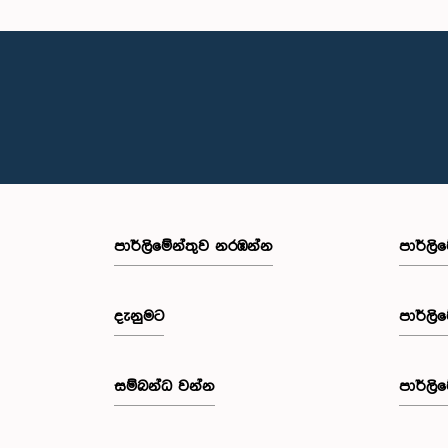
පාර්ලි‌මේන්තුව නරඹන්න
පාර්ලි
දැනුමට
පාර්ලි
සම්බන්ධ වන්න
පාර්ලි