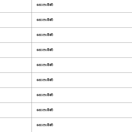
නොපැමිණි
නොපැමිණි
නොපැමිණි
නොපැමිණි
නොපැමිණි
නොපැමිණි
නොපැමිණි
නොපැමිණි
නොපැමිණි