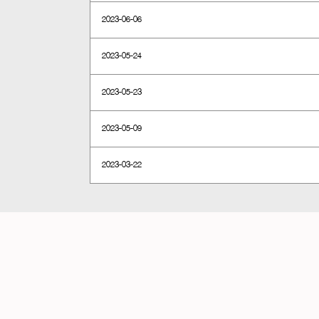
2023-06-06
2023-05-24
2023-05-23
2023-05-09
2023-03-22