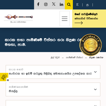
E
|
த
|
මගේ පාර්ලිමේන්තුව
මෙතැනින් පිවිසෙන්න
කාරක සභා පැමිණීමේ විස්තර: ගරු නිපුණ රණවක
මහතා, පා.ම.
මුල් පිටුව
පැමිණීමේ විස්තර
නිපුණ රණවක
කාරක සභාව
02
පැමිණි/නොපැමිණි