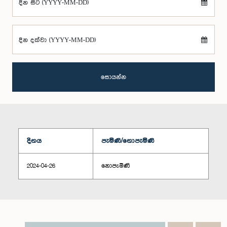
දින සිට (YYYY-MM-DD)
දින දක්වා (YYYY-MM-DD)
සොයන්න
දිනය
පැමිණි/නොපැමිණි
2024-04-26
නොපැමිණි