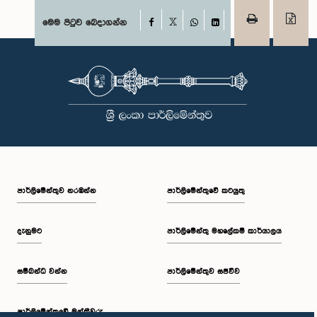
Facebook
මෙම පිටුව බෙදාගන්න
X
WhatsApp
LinkedIn
පාර්ලි‌මේන්තුව නරඹන්න
පාර්ලිමේන්තුවේ කටයුතු
දැනුමට
පාර්ලිමේන්තු මහලේකම් කාර්යාලය
සම්බන්ධ වන්න
පාර්ලිමේන්තුව සජීවීව
පාර්ලි‌මේන්තුවේ මන්ත්‍රීවරු