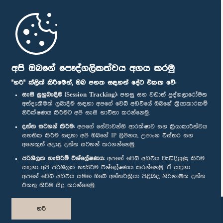
මුල් පිටුව
පාර්ලිමේන්තු ජංගම යෙදුම
අපි ඔබගේ පෞද්ගලිකත්වය අගය කරමු
"හරි" ක්ලික් කිරීමෙන්, ඔබ පහත සඳහන් දේට එකඟ වේ:
සැසි ලුහුබැඳීම (Session Tracking):
පහසු සහ වඩාත් පුද්ගලාරෝපිත
අත්දැකීමක් ලබාදීම සඳහා අපගේ වෙබ් අඩවියේ ඔබගේ ක්‍රියාකාරකම්
නිරීක්ෂණය කිරීමට අපි සැසි භාවිතා කරන්නෙමු.
අප හා සම්බන්ධ වී සිටින්න :
දත්ත සටහන් කිරීම:
අපගේ සේවාවන්හි ආරක්ෂාව සහ ක්‍රියාකාරීත්වය
සහතික කිරීම සඳහා අපි ඔබගේ IP ලිපිනය, උපාංග විස්තර සහ
අනෙකුත් අදාළ දත්ත සටහන් කරගන්නෙමු.
සම්මාන
පරිශීලක හැසිරීම් විශ්ලේෂණය:
අපගේ වෙබ් අඩවිය වැඩිදියුණු කිරීම
සඳහා අපි පරිශීලක හැසිරීම විශ්ලේෂණය කරන්නෙමු. ඒ සඳහා
අපගේ වෙබ් අඩවිය සමඟ ඔබේ අන්තර්ක්‍රියා පිළිබඳ නිර්නාමික දත්ත
පෞද්ගලිකත්ව ප්‍රතිපත්තිය
එකතු කිරීම සිදු කරන්නෙමු.
© ශ්‍රී ලංකා පාර්ලි‌මේන්තුව.
හරි
සියලු හිමිකම් ඇවිරිණි.
නිර්මාණය සහ සංවර්ධනය
TekGeeks