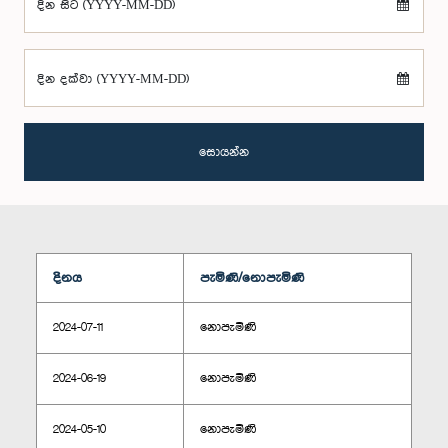
දින සිට (YYYY-MM-DD)
දින දක්වා (YYYY-MM-DD)
සොයන්න
දිනය
පැමිණි/නොපැමිණි
2024-07-11
නොපැමිණි
2024-06-19
නොපැමිණි
2024-05-10
නොපැමිණි