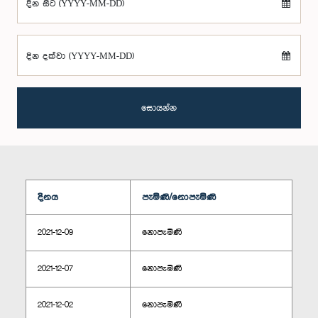
දින සිට (YYYY-MM-DD)
දින දක්වා (YYYY-MM-DD)
සොයන්න
දිනය
පැමිණි/නොපැමිණි
2021-12-09
නොපැමිණි
2021-12-07
නොපැමිණි
2021-12-02
නොපැමිණි