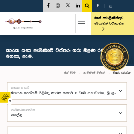
E
|
த
|
මගේ පාර්ලිමේන්තුව
මෙතැනින් පිවිසෙන්න
කාරක සභා පැමිණීමේ විස්තර: ගරු නිපුණ රණවක
මහතා, පා.ම.
මුල් පිටුව
පැමිණීමේ විස්තර
නිපුණ රණවක
කාරක සභාව
02
පැමිණි/නොපැමිණි