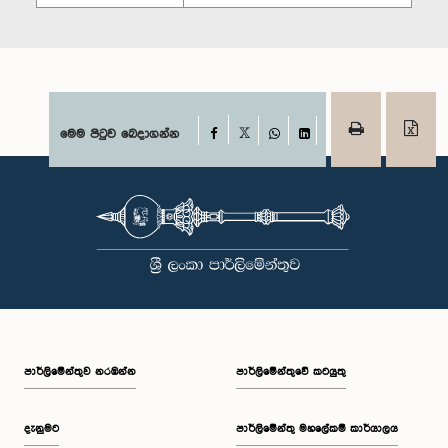
Facebook
මෙම පිටුව බෙදාගන්න
X
WhatsApp
LinkedIn
පාර්ලි‌මේන්තුව නරඹන්න
පාර්ලිමේන්තුවේ කටයුතු
දැනුමට
පාර්ලිමේන්තු මහලේකම් කාර්යාලය