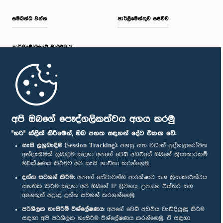
සම්බන්ධ වන්න
පාර්ලිමේන්තුව සජීවීව
පාර්ලි‌මේන්තුවේ මන්ත්‍රීවරු
මුල් පිටුව
පාර්ලිමේන්තු ජංගම යෙදුම
අපි ඔබගේ පෞද්ගලිකත්වය අගය කරමු
"හරි" ක්ලික් කිරීමෙන්, ඔබ පහත සඳහන් දේට එකඟ වේ:
සැසි ලුහුබැඳීම (Session Tracking):
පහසු සහ වඩාත් පුද්ගලාරෝපිත
අත්දැකීමක් ලබාදීම සඳහා අපගේ වෙබ් අඩවියේ ඔබගේ ක්‍රියාකාරකම්
නිරීක්ෂණය කිරීමට අපි සැසි භාවිතා කරන්නෙමු.
අප හා සම්බන්ධ වී සිටින්න :
දත්ත සටහන් කිරීම:
අපගේ සේවාවන්හි ආරක්ෂාව සහ ක්‍රියාකාරීත්වය
සහතික කිරීම සඳහා අපි ඔබගේ IP ලිපිනය, උපාංග විස්තර සහ
අනෙකුත් අදාළ දත්ත සටහන් කරගන්නෙමු.
සම්මාන
පරිශීලක හැසිරීම් විශ්ලේෂණය:
අපගේ වෙබ් අඩවිය වැඩිදියුණු කිරීම
සඳහා අපි පරිශීලක හැසිරීම විශ්ලේෂණය කරන්නෙමු. ඒ සඳහා