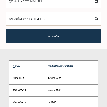
දින සිට (YYYY-MM-DD)
දින දක්වා (YYYY-MM-DD)
සොයන්න
දිනය
පැමිණි/නොපැමිණි
2024-07-10
නොපැමිණි
2024-05-29
නොපැමිණි
2024-04-24
පැමිණි