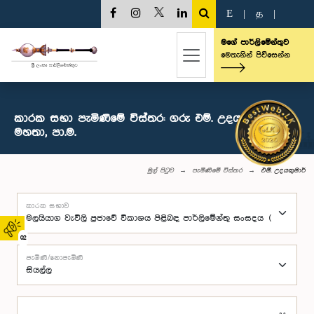
E
|
த
|
මගේ පාර්ලිමේන්තුව
මෙතැනින් පිවිසෙන්න
කාරක සභා පැමිණීමේ විස්තර: ගරු එම්. උදයකුමාර්
මහතා, පා.ම.
මුල් පිටුව
පැමිණීමේ විස්තර
එම්. උදයකුමාර්
කාරක සභාව
02
පැමිණි/නොපැමිණි