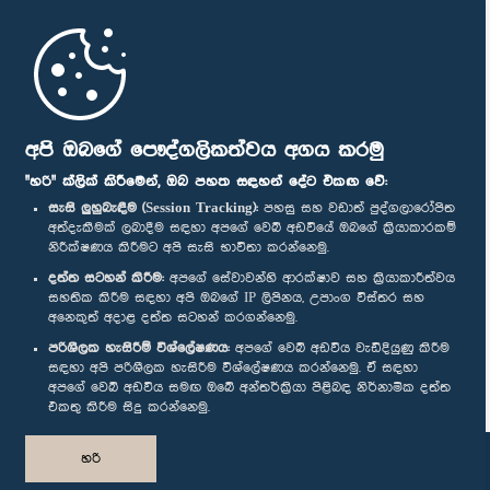
මුල් පිටුව
පාර්ලිමේන්තු ජංගම යෙදුම
අපි ඔබගේ පෞද්ගලිකත්වය අගය කරමු
"හරි" ක්ලික් කිරීමෙන්, ඔබ පහත සඳහන් දේට එකඟ වේ:
සැසි ලුහුබැඳීම (Session Tracking):
පහසු සහ වඩාත් පුද්ගලාරෝපිත
අත්දැකීමක් ලබාදීම සඳහා අපගේ වෙබ් අඩවියේ ඔබගේ ක්‍රියාකාරකම්
නිරීක්ෂණය කිරීමට අපි සැසි භාවිතා කරන්නෙමු.
අප හා සම්බන්ධ වී සිටින්න :
දත්ත සටහන් කිරීම:
අපගේ සේවාවන්හි ආරක්ෂාව සහ ක්‍රියාකාරීත්වය
සහතික කිරීම සඳහා අපි ඔබගේ IP ලිපිනය, උපාංග විස්තර සහ
අනෙකුත් අදාළ දත්ත සටහන් කරගන්නෙමු.
සම්මාන
පරිශීලක හැසිරීම් විශ්ලේෂණය:
අපගේ වෙබ් අඩවිය වැඩිදියුණු කිරීම
සඳහා අපි පරිශීලක හැසිරීම විශ්ලේෂණය කරන්නෙමු. ඒ සඳහා
අපගේ වෙබ් අඩවිය සමඟ ඔබේ අන්තර්ක්‍රියා පිළිබඳ නිර්නාමික දත්ත
පෞද්ගලිකත්ව ප්‍රතිපත්තිය
එකතු කිරීම සිදු කරන්නෙමු.
© ශ්‍රී ලංකා පාර්ලි‌මේන්තුව.
හරි
සියලු හිමිකම් ඇවිරිණි.
නිර්මාණය සහ සංවර්ධනය
TekGeeks