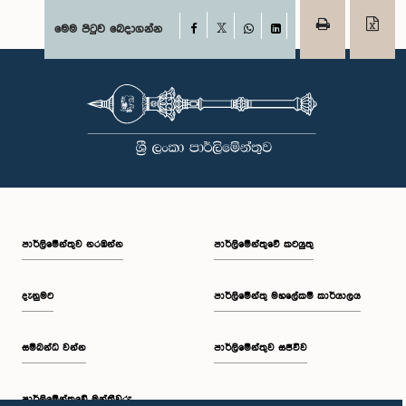
Facebook
මෙම පිටුව බෙදාගන්න
X
WhatsApp
LinkedIn
පාර්ලි‌මේන්තුව නරඹන්න
පාර්ලිමේන්තුවේ කටයුතු
දැනුමට
පාර්ලිමේන්තු මහලේකම් කාර්යාලය
සම්බන්ධ වන්න
පාර්ලිමේන්තුව සජීවීව
පාර්ලි‌මේන්තුවේ මන්ත්‍රීවරු