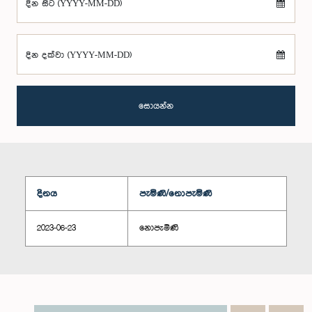
දින සිට (YYYY-MM-DD)
දින දක්වා (YYYY-MM-DD)
සොයන්න
දිනය
පැමිණි/නොපැමිණි
2023-06-23
නොපැමිණි