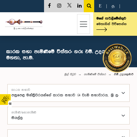
E
|
த
|
මගේ පාර්ලිමේන්තුව
මෙතැනින් පිවිසෙන්න
කාරක සභා පැමිණීමේ විස්තර: ගරු එම්. උදයකුමාර්
මහතා, පා.ම.
මුල් පිටුව
පැමිණීමේ විස්තර
එම්. උදයකුමාර්
කාරක සභාව
02
පැමිණි/නොපැමිණි