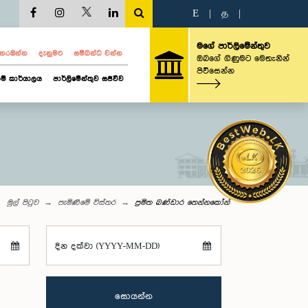
E
|
த
|
මගේ පාර්ලිමේන්තුව
ව නරඹන්න
දැනුමට
සම්බන්ධ වන්න
ඔබගේ ගිණුමට මෙතැනින්
පිවිසෙන්න
ම් කාර්යාලය
පාර්ලිමේන්තුව සජීවීව
මුල් පිටුව
පැමිණීමේ විස්තර
ප්‍රමිත බණ්ඩාර තෙන්නකෝන්
දින දක්වා (YYYY-MM-DD)
සොයන්න