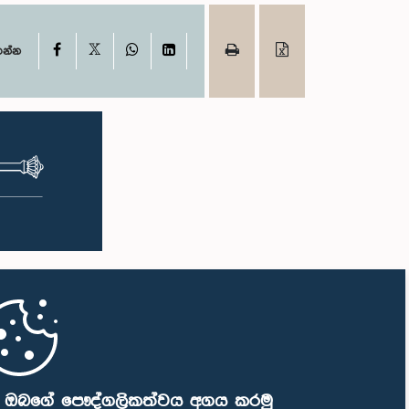
X
Facebook
WhatsApp
LinkedIn
ගන්න
ි ඔබගේ පෞද්ගලිකත්වය අගය කරමු