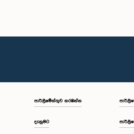
පාර්ලි‌මේන්තුව නරඹන්න
පාර්ලි
දැනුමට
පාර්ලි