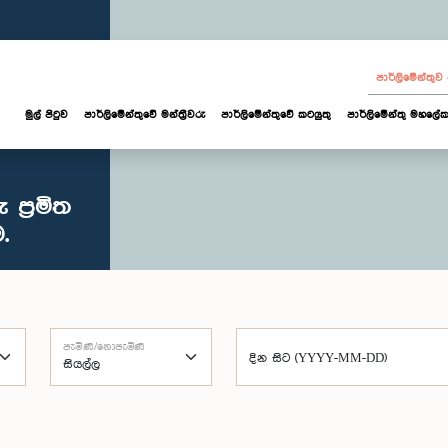
පාර්ලි‌මේන්තු
මුල් පිටුව
පාර්ලි‌මේන්තුවේ මන්ත්‍රීවරු
පාර්ලිමේන්තුවේ කටයුතු
පාර්ලිමේන්තු මහලේක
ප්‍රමිත
.
පැමිණි/නොපැමිණි
දින සිට (YYYY-MM-DD)