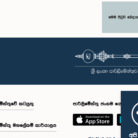
මෙම පිටුව බෙදා
මේන්තුවේ කටයුතු
පාර්ලිමේන්තු ජංගම යෙදුම
මේන්තු මහලේකම් කාර්යාලය
අප