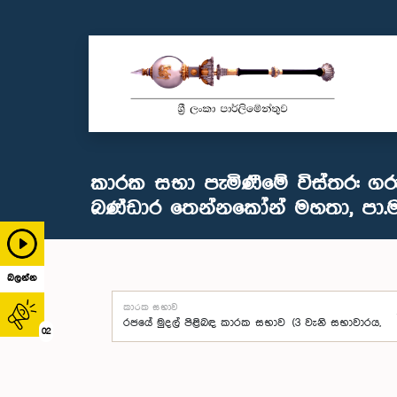
කාරක සභා පැමිණීමේ විස්තර: ගරු 
බණ්ඩාර තෙන්නකෝන් මහතා, පා.ම
බලන්න
කාරක සභාව
02