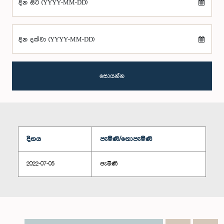
දින සිට (YYYY-MM-DD)
දින දක්වා (YYYY-MM-DD)
සොයන්න
දිනය
පැමිණි/නොපැමිණි
2022-07-05
පැමිණි