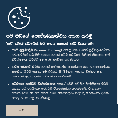
මුල් පිටුව
පාර්ලිමේන්තු ජංගම යෙදුම
අපි ඔබගේ පෞද්ගලිකත්වය අගය කරමු
"හරි" ක්ලික් කිරීමෙන්, ඔබ පහත සඳහන් දේට එකඟ වේ:
සැසි ලුහුබැඳීම (Session Tracking):
පහසු සහ වඩාත් පුද්ගලාරෝපිත
අත්දැකීමක් ලබාදීම සඳහා අපගේ වෙබ් අඩවියේ ඔබගේ ක්‍රියාකාරකම්
නිරීක්ෂණය කිරීමට අපි සැසි භාවිතා කරන්නෙමු.
අප හා සම්බන්ධ වී සිටින්න :
දත්ත සටහන් කිරීම:
අපගේ සේවාවන්හි ආරක්ෂාව සහ ක්‍රියාකාරීත්වය
සහතික කිරීම සඳහා අපි ඔබගේ IP ලිපිනය, උපාංග විස්තර සහ
අනෙකුත් අදාළ දත්ත සටහන් කරගන්නෙමු.
සම්මාන
පරිශීලක හැසිරීම් විශ්ලේෂණය:
අපගේ වෙබ් අඩවිය වැඩිදියුණු කිරීම
සඳහා අපි පරිශීලක හැසිරීම විශ්ලේෂණය කරන්නෙමු. ඒ සඳහා
අපගේ වෙබ් අඩවිය සමඟ ඔබේ අන්තර්ක්‍රියා පිළිබඳ නිර්නාමික දත්ත
පෞද්ගලිකත්ව ප්‍රතිපත්තිය
එකතු කිරීම සිදු කරන්නෙමු.
© ශ්‍රී ලංකා පාර්ලි‌මේන්තුව.
හරි
සියලු හිමිකම් ඇවිරිණි.
නිර්මාණය සහ සංවර්ධනය
TekGeeks