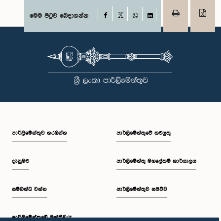
Facebook
මෙම පිටුව බෙදාගන්න
X
WhatsApp
LinkedIn
පාර්ලි‌මේන්තුව නරඹන්න
පාර්ලිමේන්තුවේ කටයුතු
දැනුමට
පාර්ලිමේන්තු මහලේකම් කාර්යාලය
සම්බන්ධ වන්න
පාර්ලිමේන්තුව සජීවීව
පාර්ලි‌මේන්තුවේ මන්ත්‍රීවරු