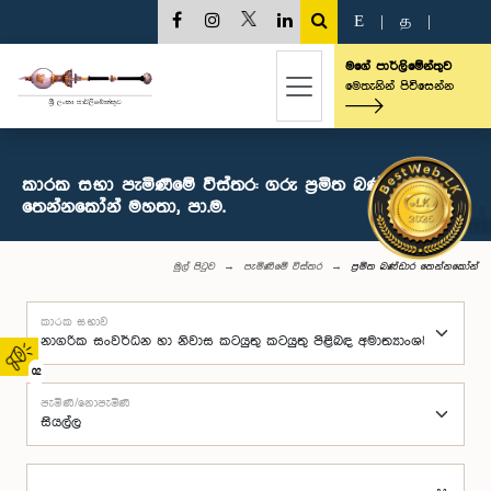
E
|
த
|
මගේ පාර්ලිමේන්තුව
මෙතැනින් පිවිසෙන්න
කාරක සභා පැමිණීමේ විස්තර: ගරු ප්‍රමිත බණ්ඩාර
තෙන්නකෝන් මහතා, පා.ම.
මුල් පිටුව
පැමිණීමේ විස්තර
ප්‍රමිත බණ්ඩාර තෙන්නකෝන්
කාරක සභාව
02
පැමිණි/නොපැමිණි