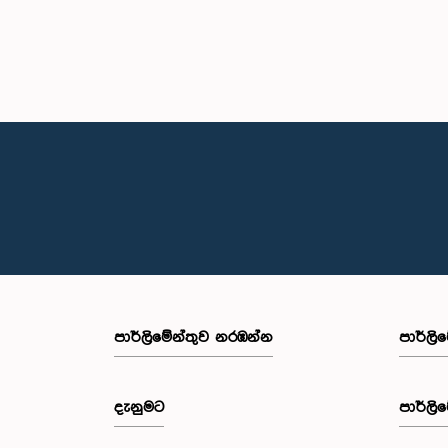
පාර්ලි‌මේන්තුව නරඹන්න
පාර්ලි
දැනුමට
පාර්ලි