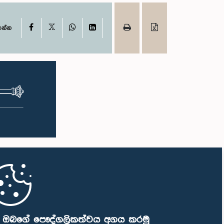
X
Facebook
WhatsApp
LinkedIn
ගන්න
ි ඔබගේ පෞද්ගලිකත්වය අගය කරමු