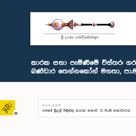
කාරක සභා පැමිණීමේ විස්තර: ගරු 
බණ්ඩාර තෙන්නකෝන් මහතා, පා.ම
කාරක සභාව
02