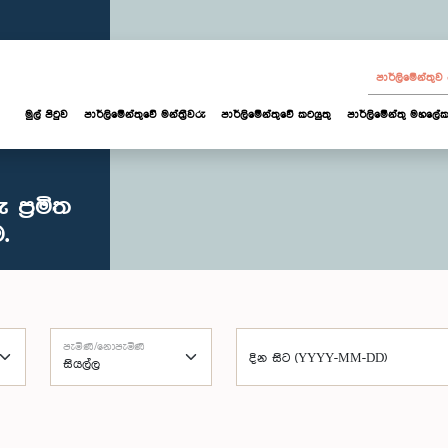
පාර්ලි‌මේන්තු
මුල් පිටුව
පාර්ලි‌මේන්තුවේ මන්ත්‍රීවරු
පාර්ලිමේන්තුවේ කටයුතු
පාර්ලිමේන්තු මහලේක
ප්‍රමිත
.
පැමිණි/නොපැමිණි
දින සිට (YYYY-MM-DD)