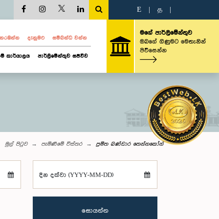
E
|
த
|
මගේ පාර්ලිමේන්තුව
ව නරඹන්න
දැනුමට
සම්බන්ධ වන්න
ඔබගේ ගිණුමට මෙතැනින්
පිවිසෙන්න
ම් කාර්යාලය
පාර්ලිමේන්තුව සජීවීව
මුල් පිටුව
පැමිණීමේ විස්තර
ප්‍රමිත බණ්ඩාර තෙන්නකෝන්
දින දක්වා (YYYY-MM-DD)
සොයන්න