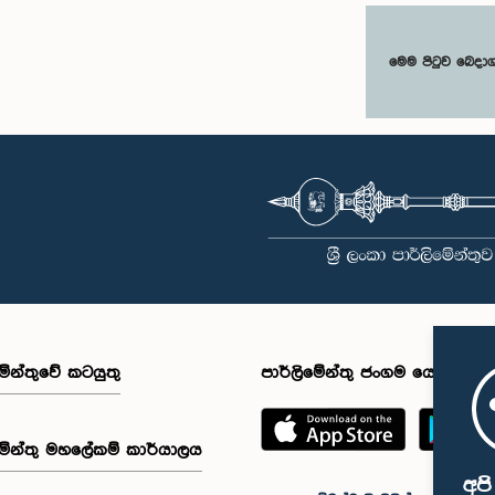
මෙම පිටුව බෙදා
මේන්තුවේ කටයුතු
පාර්ලිමේන්තු ජංගම යෙදුම
මේන්තු මහලේකම් කාර්යාලය
අප