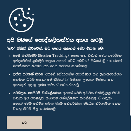
මුල් පිටුව
පාර්ලිමේන්තු ජංගම යෙදුම
අපි ඔබගේ පෞද්ගලිකත්වය අගය කරමු
"හරි" ක්ලික් කිරීමෙන්, ඔබ පහත සඳහන් දේට එකඟ වේ:
සැසි ලුහුබැඳීම (Session Tracking):
පහසු සහ වඩාත් පුද්ගලාරෝපිත
අත්දැකීමක් ලබාදීම සඳහා අපගේ වෙබ් අඩවියේ ඔබගේ ක්‍රියාකාරකම්
නිරීක්ෂණය කිරීමට අපි සැසි භාවිතා කරන්නෙමු.
අප හා සම්බන්ධ වී සිටින්න :
දත්ත සටහන් කිරීම:
අපගේ සේවාවන්හි ආරක්ෂාව සහ ක්‍රියාකාරීත්වය
සහතික කිරීම සඳහා අපි ඔබගේ IP ලිපිනය, උපාංග විස්තර සහ
අනෙකුත් අදාළ දත්ත සටහන් කරගන්නෙමු.
සම්මාන
පරිශීලක හැසිරීම් විශ්ලේෂණය:
අපගේ වෙබ් අඩවිය වැඩිදියුණු කිරීම
සඳහා අපි පරිශීලක හැසිරීම විශ්ලේෂණය කරන්නෙමු. ඒ සඳහා
අපගේ වෙබ් අඩවිය සමඟ ඔබේ අන්තර්ක්‍රියා පිළිබඳ නිර්නාමික දත්ත
පෞද්ගලිකත්ව ප්‍රතිපත්තිය
එකතු කිරීම සිදු කරන්නෙමු.
© ශ්‍රී ලංකා පාර්ලි‌මේන්තුව.
හරි
සියලු හිමිකම් ඇවිරිණි.
නිර්මාණය සහ සංවර්ධනය
TekGeeks