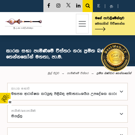
E
|
த
|
මගේ පාර්ලිමේන්තුව
මෙතැනින් පිවිසෙන්න
කාරක සභා පැමිණීමේ විස්තර: ගරු ප්‍රමිත බණ්ඩාර
තෙන්නකෝන් මහතා, පා.ම.
මුල් පිටුව
පැමිණීමේ විස්තර
ප්‍රමිත බණ්ඩාර තෙන්නකෝන්
කාරක සභාව
02
පැමිණි/නොපැමිණි