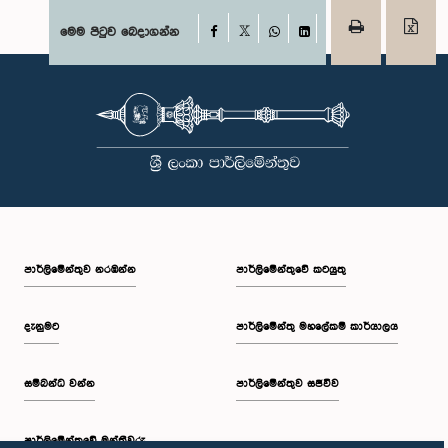
Facebook
මෙම පිටුව බෙදාගන්න
X
WhatsApp
LinkedIn
පාර්ලි‌මේන්තුව නරඹන්න
පාර්ලිමේන්තුවේ කටයුතු
දැනුමට
පාර්ලිමේන්තු මහලේකම් කාර්යාලය
සම්බන්ධ වන්න
පාර්ලිමේන්තුව සජීවීව
පාර්ලි‌මේන්තුවේ මන්ත්‍රීවරු