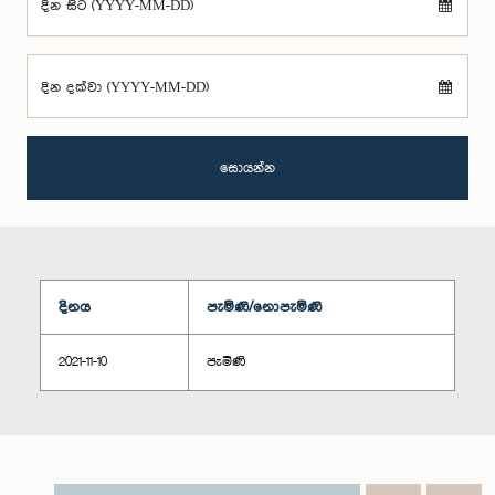
දින සිට (YYYY-MM-DD)
දින දක්වා (YYYY-MM-DD)
සොයන්න
දිනය
පැමිණි/නොපැමිණි
2021-11-10
පැමිණි