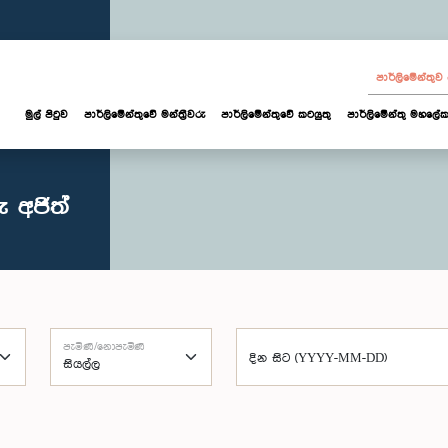
පාර්ලි‌මේන්තු
මුල් පිටුව
පාර්ලි‌මේන්තුවේ මන්ත්‍රීවරු
පාර්ලිමේන්තුවේ කටයුතු
පාර්ලිමේන්තු මහලේක
 අජිත්
පැමිණි/නොපැමිණි
දින සිට (YYYY-MM-DD)