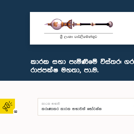
කාරක සභා පැමිණීමේ විස්තර: ගරු
රාජපක්ෂ මහතා, පා.ම.
කාරක සභාව
02