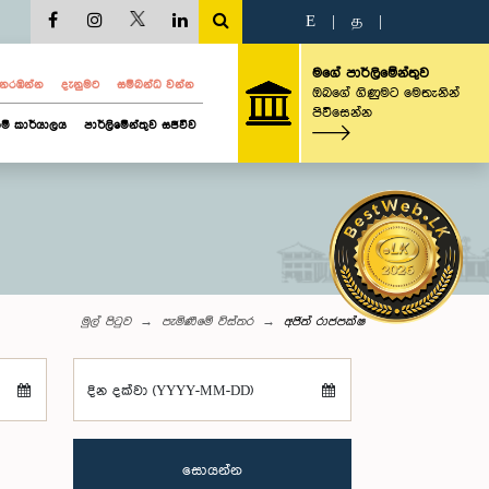
E
|
த
|
මගේ පාර්ලිමේන්තුව
ව නරඹන්න
දැනුමට
සම්බන්ධ වන්න
ඔබගේ ගිණුමට මෙතැනින්
පිවිසෙන්න
ම් කාර්යාලය
පාර්ලිමේන්තුව සජීවීව
මුල් පිටුව
පැමිණීමේ විස්තර
අජිත් රාජපක්ෂ
දින දක්වා (YYYY-MM-DD)
සොයන්න