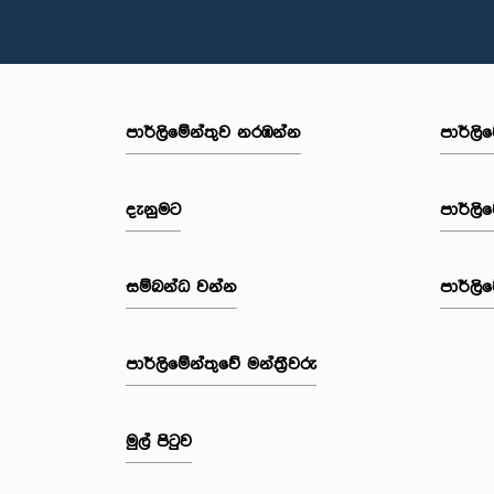
පාර්ලි‌මේන්තුව නරඹන්න
පාර්ලි
දැනුමට
පාර්ලි
සම්බන්ධ වන්න
පාර්ලි
පාර්ලි‌මේන්තුවේ මන්ත්‍රීවරු
මුල් පිටුව