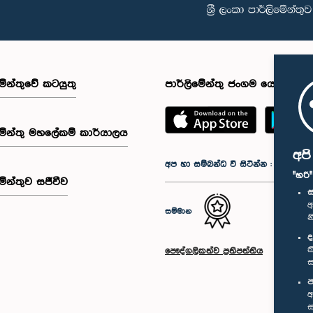
මේන්තුවේ කටයුතු
පාර්ලිමේන්තු ජංගම යෙදුම
මේන්තු මහලේකම් කාර්යාලය
අප
අප හා සම්බන්ධ වී සිටින්න :
"හරි
මේන්තුව සජීවීව
ස
අ
සම්මාන
න
ද
ක
පෞද්ගලිකත්ව ප්‍රතිපත්තිය
ස
ප
අ
ස