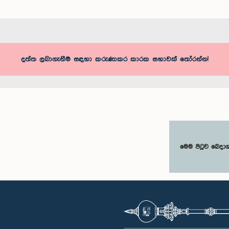
දත්ත ලබාගැනීම සඳහා කරුණාකර කාරක සභාවක් තෝරන්න!
මෙම පිටුව බෙදා