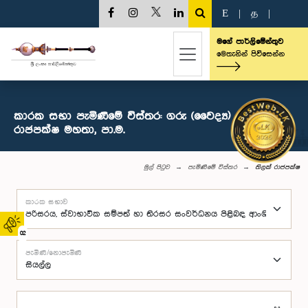
E
|
த
|
මගේ පාර්ලිමේන්තුව
මෙතැනින් පිවිසෙන්න
කාරක සභා පැමිණීමේ විස්තර: ගරු (වෛද්‍ය) තිලක්
රා‍ජපක්ෂ මහතා, පා.ම.
මුල් පිටුව
පැමිණීමේ විස්තර
තිලක් රා‍ජපක්ෂ
කාරක සභාව
02
පැමිණි/නොපැමිණි