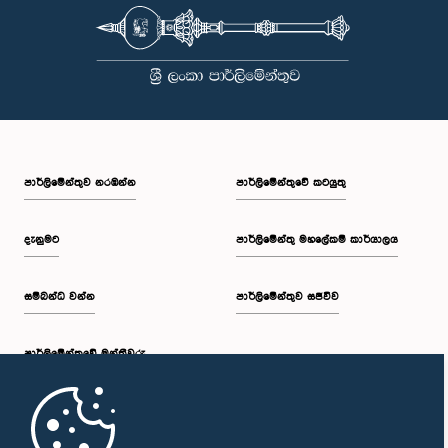
පාර්ලි‌මේන්තුව නරඹන්න
පාර්ලිමේන්තුවේ කටයුතු
දැනුමට
පාර්ලිමේන්තු මහලේකම් කාර්යාලය
සම්බන්ධ වන්න
පාර්ලිමේන්තුව සජීවීව
පාර්ලි‌මේන්තුවේ මන්ත්‍රීවරු
මුල් පිටුව