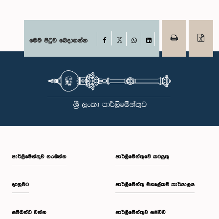
Facebook
මෙම පිටුව බෙදාගන්න
X
WhatsApp
LinkedIn
පාර්ලි‌මේන්තුව නරඹන්න
පාර්ලිමේන්තුවේ කටයුතු
දැනුමට
පාර්ලිමේන්තු මහලේකම් කාර්යාලය
සම්බන්ධ වන්න
පාර්ලිමේන්තුව සජීවීව