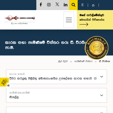
E
|
த
|
මගේ පාර්ලිමේන්තුව
මෙතැනින් පිවිසෙන්න
කාරක සභා පැමිණීමේ විස්තර: ගරු ඩී. වීරසිංහ මහතා,
පා.ම.
මුල් පිටුව
පැමිණීමේ විස්තර
ඩී. වීරසිංහ
කාරක සභාව
02
පැමිණි/නොපැමිණි