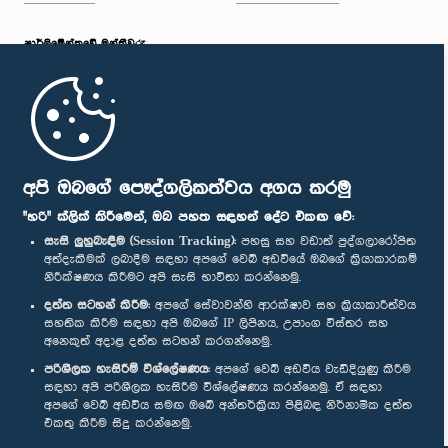
පාර්ලි‌මේන්තුවේ මන්ත්‍රීවරු
මුල් පිටුව
පාර්ලිමේන්තු ජංගම යෙදුම
අපි ඔබගේ පෞද්ගලිකත්වය අගය කරමු
"හරි" ක්ලික් කිරීමෙන්, ඔබ පහත සඳහන් දේට එකඟ වේ:
සැසි ලුහුබැඳීම (Session Tracking):
පහසු සහ වඩාත් පුද්ගලාරෝපිත
අත්දැකීමක් ලබාදීම සඳහා අපගේ වෙබ් අඩවියේ ඔබගේ ක්‍රියාකාරකම්
නිරීක්ෂණය කිරීමට අපි සැසි භාවිතා කරන්නෙමු.
අප හා සම්බන්ධ වී සිටින්න :
දත්ත සටහන් කිරීම:
අපගේ සේවාවන්හි ආරක්ෂාව සහ ක්‍රියාකාරීත්වය
සහතික කිරීම සඳහා අපි ඔබගේ IP ලිපිනය, උපාංග විස්තර සහ
අනෙකුත් අදාළ දත්ත සටහන් කරගන්නෙමු.
සම්මාන
පරිශීලක හැසිරීම් විශ්ලේෂණය:
අපගේ වෙබ් අඩවිය වැඩිදියුණු කිරීම
සඳහා අපි පරිශීලක හැසිරීම විශ්ලේෂණය කරන්නෙමු. ඒ සඳහා
අපගේ වෙබ් අඩවිය සමඟ ඔබේ අන්තර්ක්‍රියා පිළිබඳ නිර්නාමික දත්ත
පෞද්ගලිකත්ව ප්‍රතිපත්තිය
එකතු කිරීම සිදු කරන්නෙමු.