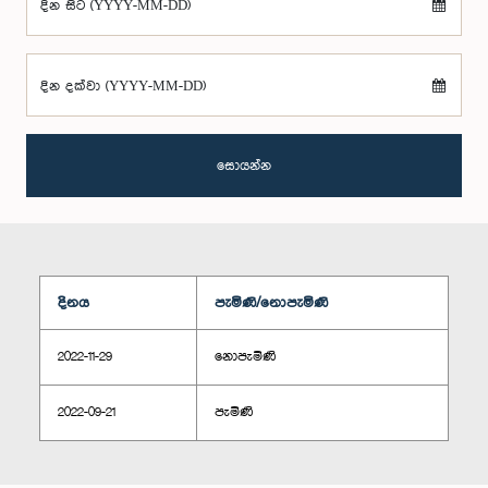
දින සිට (YYYY-MM-DD)
දින දක්වා (YYYY-MM-DD)
සොයන්න
දිනය
පැමිණි/නොපැමිණි
2022-11-29
නොපැමිණි
2022-09-21
පැමිණි