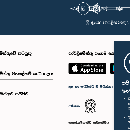
මේන්තුවේ කටයුතු
පාර්ලිමේන්තු ජංගම යෙදුම
මේන්තු මහලේකම් කාර්යාලය
අප
අප හා සම්බන්ධ වී සිටින්න :
"හරි
මේන්තුව සජීවීව
ස
අ
සම්මාන
න
ද
ක
පෞද්ගලිකත්ව ප්‍රතිපත්තිය
ස