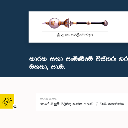
කාරක සභා පැමිණීමේ විස්තර: ගරු 
මහතා, පා.ම.
කාරක සභාව
02