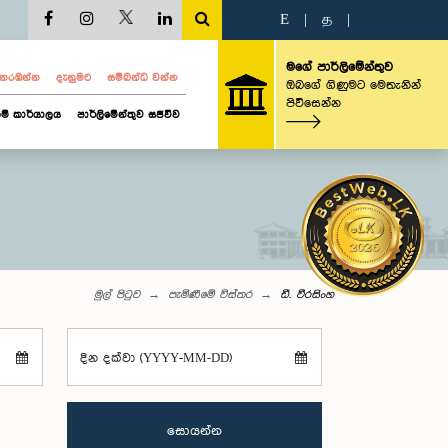
E
|
த
|
මගේ පාර්ලිමේන්තුව
ව නරඹන්න
දැනුමට
සම්බන්ධ වන්න
ඔබගේ ගිණුමට මෙතැනින්
පිවිසෙන්න
ම් කාර්යාලය
පාර්ලිමේන්තුව සජීවීව
මුල් පිටුව
පැමිණීමේ විස්තර
ඩී. වීරසිංහ
දින දක්වා (YYYY-MM-DD)
සොයන්න