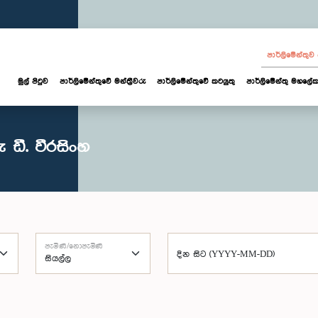
පාර්ලි‌මේන්තු
මුල් පිටුව
පාර්ලි‌මේන්තුවේ මන්ත්‍රීවරු
පාර්ලිමේන්තුවේ කටයුතු
පාර්ලිමේන්තු මහලේක
ඩී. වීරසිංහ
පැමිණි/නොපැමිණි
දින සිට (YYYY-MM-DD)