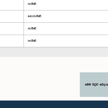
පැමිණි
නොපැමිණි
පැමිණි
පැමිණි
මෙම පිටුව බෙදා