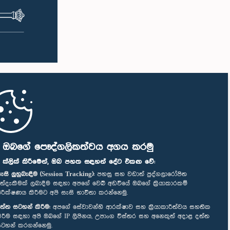
ි ඔබගේ පෞද්ගලිකත්වය අගය කරමු
" ක්ලික් කිරීමෙන්, ඔබ පහත සඳහන් දේට එකඟ වේ:
ැසි ලුහුබැඳීම (Session Tracking):
පහසු සහ වඩාත් පුද්ගලාරෝපිත
ත්දැකීමක් ලබාදීම සඳහා අපගේ වෙබ් අඩවියේ ඔබගේ ක්‍රියාකාරකම්
ිරීක්ෂණය කිරීමට අපි සැසි භාවිතා කරන්නෙමු.
ත්ත සටහන් කිරීම:
අපගේ සේවාවන්හි ආරක්ෂාව සහ ක්‍රියාකාරීත්වය සහතික
ිරීම සඳහා අපි ඔබගේ IP ලිපිනය, උපාංග විස්තර සහ අනෙකුත් අදාළ දත්ත
ටහන් කරගන්නෙමු.