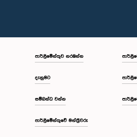
පාර්ලි‌මේන්තුව නරඹන්න
පාර්ලි
දැනුමට
පාර්ලි
සම්බන්ධ වන්න
පාර්ලි
පාර්ලි‌මේන්තුවේ මන්ත්‍රීවරු