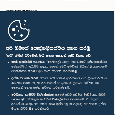
පාර්ලි‌මේන්තුවේ මන්ත්‍රීවරු
මුල් පිටුව
පාර්ලිමේන්තු ජංගම යෙදුම
අපි ඔබගේ පෞද්ගලිකත්වය අගය කරමු
"හරි" ක්ලික් කිරීමෙන්, ඔබ පහත සඳහන් දේට එකඟ වේ:
සැසි ලුහුබැඳීම (Session Tracking):
පහසු සහ වඩාත් පුද්ගලාරෝපිත
අත්දැකීමක් ලබාදීම සඳහා අපගේ වෙබ් අඩවියේ ඔබගේ ක්‍රියාකාරකම්
නිරීක්ෂණය කිරීමට අපි සැසි භාවිතා කරන්නෙමු.
අප හා සම්බන්ධ වී සිටින්න :
දත්ත සටහන් කිරීම:
අපගේ සේවාවන්හි ආරක්ෂාව සහ ක්‍රියාකාරීත්වය
සහතික කිරීම සඳහා අපි ඔබගේ IP ලිපිනය, උපාංග විස්තර සහ
අනෙකුත් අදාළ දත්ත සටහන් කරගන්නෙමු.
සම්මාන
පරිශීලක හැසිරීම් විශ්ලේෂණය:
අපගේ වෙබ් අඩවිය වැඩිදියුණු කිරීම
සඳහා අපි පරිශීලක හැසිරීම විශ්ලේෂණය කරන්නෙමු. ඒ සඳහා
අපගේ වෙබ් අඩවිය සමඟ ඔබේ අන්තර්ක්‍රියා පිළිබඳ නිර්නාමික දත්ත
පෞද්ගලිකත්ව ප්‍රතිපත්තිය
එකතු කිරීම සිදු කරන්නෙමු.