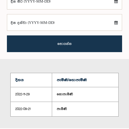
දින සිට (YYYY-MM-DD)
දින දක්වා (YYYY-MM-DD)
සොයන්න
දිනය
පැමිණි/නොපැමිණි
2022-11-29
නොපැමිණි
2022-09-21
පැමිණි