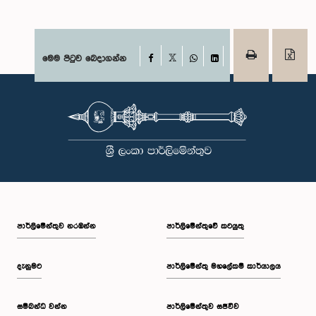
Facebook
මෙම පිටුව බෙදාගන්න
X
WhatsApp
LinkedIn
පාර්ලි‌මේන්තුව නරඹන්න
පාර්ලිමේන්තුවේ කටයුතු
දැනුමට
පාර්ලිමේන්තු මහලේකම් කාර්යාලය
සම්බන්ධ වන්න
පාර්ලිමේන්තුව සජීවීව