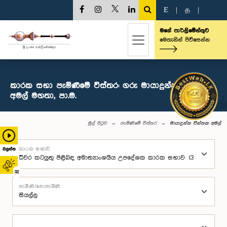
E
|
த
|
මගේ පාර්ලිමේන්තුව
මෙතැනින් පිවිසෙන්න
කාරක සභා පැමිණීමේ විස්තර: ගරු මායාදුන්න චින්තක
අමල් මහතා, පා.ම.
මුල් පිටුව
පැමිණීමේ විස්තර
මායාදුන්න චින්තක අමල්
කාරක සභාව
බලන්න
02
පැමිණි/නොපැමිණි