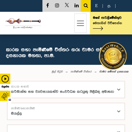
E
|
த
|
මගේ පාර්ලිමේන්තුව
මෙතැනින් පිවිසෙන්න
කාරක සභා පැමිණීමේ විස්තර: ගරු චාමර සම්පත්
දසනායක මහතා, පා.ම.
මුල් පිටුව
පැමිණීමේ විස්තර
චාමර සම්පත් දසනායක
කාරක සභාව
බලන්න
02
පැමිණි/නොපැමිණි