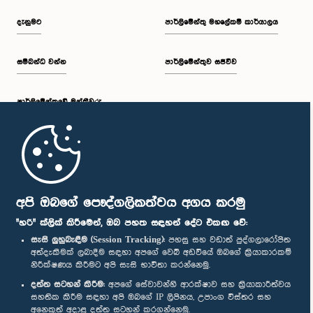
දැනුමට
පාර්ලිමේන්තු මහලේකම් කාර්යාලය
සම්බන්ධ වන්න
පාර්ලිමේන්තුව සජීවීව
පාර්ලි‌මේන්තුවේ මන්ත්‍රීවරු
මුල් පිටුව
පාර්ලිමේන්තු ජංගම යෙදුම
අපි ඔබගේ පෞද්ගලිකත්වය අගය කරමු
"හරි" ක්ලික් කිරීමෙන්, ඔබ පහත සඳහන් දේට එකඟ වේ:
සැසි ලුහුබැඳීම (Session Tracking):
පහසු සහ වඩාත් පුද්ගලාරෝපිත
අත්දැකීමක් ලබාදීම සඳහා අපගේ වෙබ් අඩවියේ ඔබගේ ක්‍රියාකාරකම්
නිරීක්ෂණය කිරීමට අපි සැසි භාවිතා කරන්නෙමු.
අප හා සම්බන්ධ වී සිටින්න :
දත්ත සටහන් කිරීම:
අපගේ සේවාවන්හි ආරක්ෂාව සහ ක්‍රියාකාරීත්වය
සහතික කිරීම සඳහා අපි ඔබගේ IP ලිපිනය, උපාංග විස්තර සහ
අනෙකුත් අදාළ දත්ත සටහන් කරගන්නෙමු.