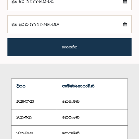
දින සිට (YYYY-MM-DD)
දින දක්වා (YYYY-MM-DD)
සොයන්න
දිනය
පැමිණි/නොපැමිණි
2026-07-23
නොපැමිණි
2025-11-25
නොපැමිණි
2025-06-19
නොපැමිණි