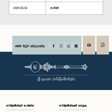
2025-03-04
පැමිණි
Facebook
මෙම පිටුව බෙදාගන්න
X
WhatsApp
LinkedIn
පාර්ලි‌මේන්තුව නරඹන්න
පාර්ලිමේන්තුවේ කටයුතු