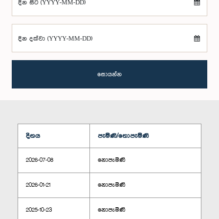
දින සිට (YYYY-MM-DD)
දින දක්වා (YYYY-MM-DD)
සොයන්න
දිනය
පැමිණි/නොපැමිණි
2026-07-08
නොපැමිණි
2026-01-21
නොපැමිණි
2025-10-23
නොපැමිණි