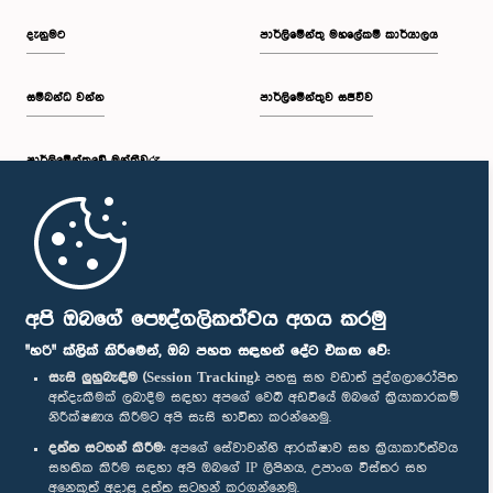
දැනුමට
පාර්ලිමේන්තු මහලේකම් කාර්යාලය
සම්බන්ධ වන්න
පාර්ලිමේන්තුව සජීවීව
පාර්ලි‌මේන්තුවේ මන්ත්‍රීවරු
මුල් පිටුව
පාර්ලිමේන්තු ජංගම යෙදුම
අපි ඔබගේ පෞද්ගලිකත්වය අගය කරමු
"හරි" ක්ලික් කිරීමෙන්, ඔබ පහත සඳහන් දේට එකඟ වේ:
සැසි ලුහුබැඳීම (Session Tracking):
පහසු සහ වඩාත් පුද්ගලාරෝපිත
අත්දැකීමක් ලබාදීම සඳහා අපගේ වෙබ් අඩවියේ ඔබගේ ක්‍රියාකාරකම්
නිරීක්ෂණය කිරීමට අපි සැසි භාවිතා කරන්නෙමු.
අප හා සම්බන්ධ වී සිටින්න :
දත්ත සටහන් කිරීම:
අපගේ සේවාවන්හි ආරක්ෂාව සහ ක්‍රියාකාරීත්වය
සහතික කිරීම සඳහා අපි ඔබගේ IP ලිපිනය, උපාංග විස්තර සහ
අනෙකුත් අදාළ දත්ත සටහන් කරගන්නෙමු.