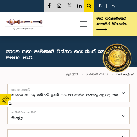
E
|
த
|
මගේ පාර්ලිමේන්තුව
මෙතැනින් පිවිසෙන්න
කාරක සභා පැමිණීමේ විස්තර: ගරු කිංස් නෙල්සන්
මහතා, පා.ම.
මුල් පිටුව
පැමිණීමේ විස්තර
කිංස් නෙල්සන්
කාරක සභාව
02
පැමිණි/නොපැමිණි