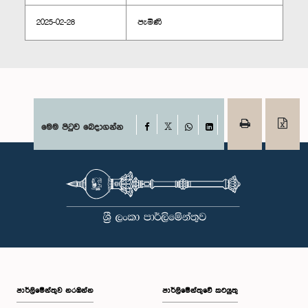
2025-02-28
පැමිණි
Facebook
මෙම පිටුව බෙදාගන්න
X
WhatsApp
LinkedIn
පාර්ලි‌මේන්තුව නරඹන්න
පාර්ලිමේන්තුවේ කටයුතු