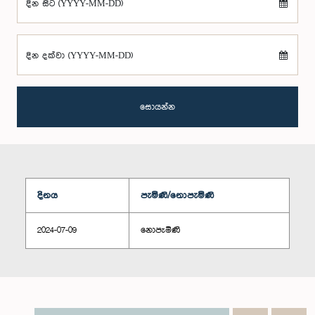
දින සිට (YYYY-MM-DD)
දින දක්වා (YYYY-MM-DD)
සොයන්න
දිනය
පැමිණි/නොපැමිණි
2024-07-09
නොපැමිණි