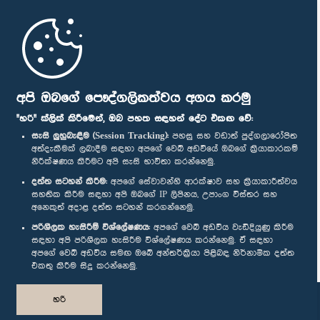
මුල් පිටුව
පාර්ලිමේන්තු ජංගම යෙදුම
අපි ඔබගේ පෞද්ගලිකත්වය අගය කරමු
"හරි" ක්ලික් කිරීමෙන්, ඔබ පහත සඳහන් දේට එකඟ වේ:
සැසි ලුහුබැඳීම (Session Tracking):
පහසු සහ වඩාත් පුද්ගලාරෝපිත
අත්දැකීමක් ලබාදීම සඳහා අපගේ වෙබ් අඩවියේ ඔබගේ ක්‍රියාකාරකම්
නිරීක්ෂණය කිරීමට අපි සැසි භාවිතා කරන්නෙමු.
අප හා සම්බන්ධ වී සිටින්න :
දත්ත සටහන් කිරීම:
අපගේ සේවාවන්හි ආරක්ෂාව සහ ක්‍රියාකාරීත්වය
සහතික කිරීම සඳහා අපි ඔබගේ IP ලිපිනය, උපාංග විස්තර සහ
අනෙකුත් අදාළ දත්ත සටහන් කරගන්නෙමු.
සම්මාන
පරිශීලක හැසිරීම් විශ්ලේෂණය:
අපගේ වෙබ් අඩවිය වැඩිදියුණු කිරීම
සඳහා අපි පරිශීලක හැසිරීම විශ්ලේෂණය කරන්නෙමු. ඒ සඳහා
අපගේ වෙබ් අඩවිය සමඟ ඔබේ අන්තර්ක්‍රියා පිළිබඳ නිර්නාමික දත්ත
පෞද්ගලිකත්ව ප්‍රතිපත්තිය
එකතු කිරීම සිදු කරන්නෙමු.
© ශ්‍රී ලංකා පාර්ලි‌මේන්තුව.
හරි
සියලු හිමිකම් ඇවිරිණි.
නිර්මාණය සහ සංවර්ධනය
TekGeeks