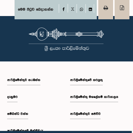
Facebook
මෙම පිටුව බෙදාගන්න
X
WhatsApp
LinkedIn
පාර්ලි‌මේන්තුව නරඹන්න
පාර්ලිමේන්තුවේ කටයුතු
දැනුමට
පාර්ලිමේන්තු මහලේකම් කාර්යාලය
සම්බන්ධ වන්න
පාර්ලිමේන්තුව සජීවීව
පාර්ලි‌මේන්තුවේ මන්ත්‍රීවරු