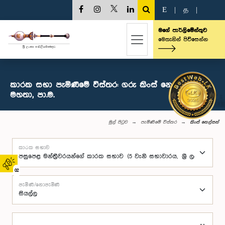
E
|
த
|
මගේ පාර්ලිමේන්තුව
මෙතැනින් පිවිසෙන්න
කාරක සභා පැමිණීමේ විස්තර: ගරු කිංස් නෙල්සන්
මහතා, පා.ම.
මුල් පිටුව
පැමිණීමේ විස්තර
කිංස් නෙල්සන්
කාරක සභාව
02
පැමිණි/නොපැමිණි