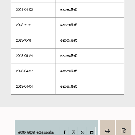
2024-04-02
නොපැමිණි
2023-12-12
නොපැමිණි
2023-10-18
නොපැමිණි
2023-05-24
නොපැමිණි
2023-04-27
නොපැමිණි
2023-04-04
නොපැමිණි
Facebook
මෙම පිටුව බෙදාගන්න