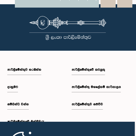
X
WhatsApp
LinkedIn
පාර්ලි‌මේන්තුව නරඹන්න
පාර්ලිමේන්තුවේ කටයුතු
දැනුමට
පාර්ලිමේන්තු මහලේකම් කාර්යාලය
සම්බන්ධ වන්න
පාර්ලිමේන්තුව සජීවීව
පාර්ලි‌මේන්තුවේ මන්ත්‍රීවරු