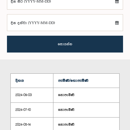
දින සිට (YYYY-MM-DD)
දින දක්වා (YYYY-MM-DD)
සොයන්න
දිනය
පැමිණි/නොපැමිණි
2024-09-03
නොපැමිණි
2024-07-10
නොපැමිණි
2024-05-14
නොපැමිණි