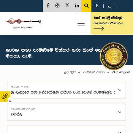
E
|
த
|
මගේ පාර්ලිමේන්තුව
මෙතැනින් පිවිසෙන්න
කාරක සභා පැමිණීමේ විස්තර: ගරු කිංස් නෙල්සන්
මහතා, පා.ම.
මුල් පිටුව
පැමිණීමේ විස්තර
කිංස් නෙල්සන්
කාරක සභාව
02
පැමිණි/නොපැමිණි