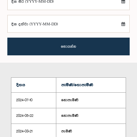
දින සිට (YYYY-MM-DD)
දින දක්වා (YYYY-MM-DD)
සොයන්න
දිනය
පැමිණි/නොපැමිණි
2024-07-10
නොපැමිණි
2024-05-22
නොපැමිණි
2024-03-21
පැමිණි