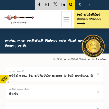
E
|
த
|
මගේ පාර්ලිමේන්තුව
මෙතැනින් පිවිසෙන්න
කාරක සභා පැමිණීමේ විස්තර: ගරු කිංස් නෙල්සන්
මහතා, පා.ම.
මුල් පිටුව
පැමිණීමේ විස්තර
කිංස් නෙල්සන්
කාරක සභාව
02
පැමිණි/නොපැමිණි