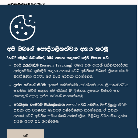
පාර්ලි‌මේන්තුවේ මන්ත්‍රීවරු
මුල් පිටුව
පාර්ලිමේන්තු ජංගම යෙදුම
අපි ඔබගේ පෞද්ගලිකත්වය අගය කරමු
"හරි" ක්ලික් කිරීමෙන්, ඔබ පහත සඳහන් දේට එකඟ වේ:
සැසි ලුහුබැඳීම (Session Tracking):
පහසු සහ වඩාත් පුද්ගලාරෝපිත
අත්දැකීමක් ලබාදීම සඳහා අපගේ වෙබ් අඩවියේ ඔබගේ ක්‍රියාකාරකම්
නිරීක්ෂණය කිරීමට අපි සැසි භාවිතා කරන්නෙමු.
අප හා සම්බන්ධ වී සිටින්න :
දත්ත සටහන් කිරීම:
අපගේ සේවාවන්හි ආරක්ෂාව සහ ක්‍රියාකාරීත්වය
සහතික කිරීම සඳහා අපි ඔබගේ IP ලිපිනය, උපාංග විස්තර සහ
අනෙකුත් අදාළ දත්ත සටහන් කරගන්නෙමු.
සම්මාන
පරිශීලක හැසිරීම් විශ්ලේෂණය:
අපගේ වෙබ් අඩවිය වැඩිදියුණු කිරීම
සඳහා අපි පරිශීලක හැසිරීම විශ්ලේෂණය කරන්නෙමු. ඒ සඳහා
අපගේ වෙබ් අඩවිය සමඟ ඔබේ අන්තර්ක්‍රියා පිළිබඳ නිර්නාමික දත්ත
පෞද්ගලිකත්ව ප්‍රතිපත්තිය
එකතු කිරීම සිදු කරන්නෙමු.
© ශ්‍රී ලංකා පාර්ලි‌මේන්තුව.
හරි