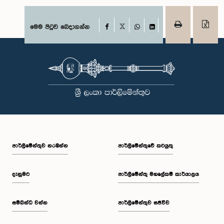
Facebook
මෙම පිටුව බෙදාගන්න
X
WhatsApp
LinkedIn
පාර්ලි‌මේන්තුව නරඹන්න
පාර්ලිමේන්තුවේ කටයුතු
දැනුමට
පාර්ලිමේන්තු මහලේකම් කාර්යාලය
සම්බන්ධ වන්න
පාර්ලිමේන්තුව සජීවීව