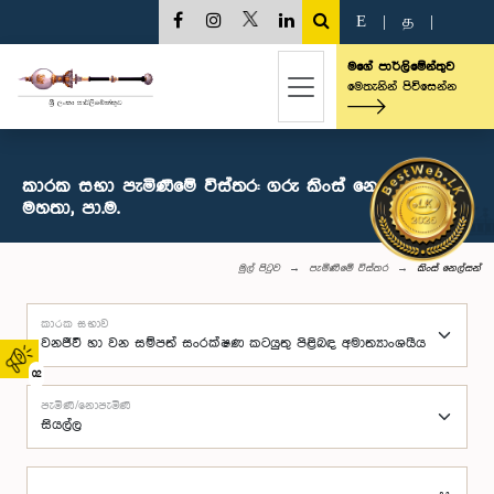
E
|
த
|
මගේ පාර්ලිමේන්තුව
මෙතැනින් පිවිසෙන්න
කාරක සභා පැමිණීමේ විස්තර: ගරු කිංස් නෙල්සන්
මහතා, පා.ම.
මුල් පිටුව
පැමිණීමේ විස්තර
කිංස් නෙල්සන්
කාරක සභාව
02
පැමිණි/නොපැමිණි