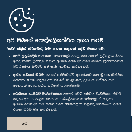
මුල් පිටුව
පාර්ලිමේන්තු ජංගම යෙදුම
අපි ඔබගේ පෞද්ගලිකත්වය අගය කරමු
"හරි" ක්ලික් කිරීමෙන්, ඔබ පහත සඳහන් දේට එකඟ වේ:
සැසි ලුහුබැඳීම (Session Tracking):
පහසු සහ වඩාත් පුද්ගලාරෝපිත
අත්දැකීමක් ලබාදීම සඳහා අපගේ වෙබ් අඩවියේ ඔබගේ ක්‍රියාකාරකම්
නිරීක්ෂණය කිරීමට අපි සැසි භාවිතා කරන්නෙමු.
අප හා සම්බන්ධ වී සිටින්න :
දත්ත සටහන් කිරීම:
අපගේ සේවාවන්හි ආරක්ෂාව සහ ක්‍රියාකාරීත්වය
සහතික කිරීම සඳහා අපි ඔබගේ IP ලිපිනය, උපාංග විස්තර සහ
අනෙකුත් අදාළ දත්ත සටහන් කරගන්නෙමු.
සම්මාන
පරිශීලක හැසිරීම් විශ්ලේෂණය:
අපගේ වෙබ් අඩවිය වැඩිදියුණු කිරීම
සඳහා අපි පරිශීලක හැසිරීම විශ්ලේෂණය කරන්නෙමු. ඒ සඳහා
අපගේ වෙබ් අඩවිය සමඟ ඔබේ අන්තර්ක්‍රියා පිළිබඳ නිර්නාමික දත්ත
පෞද්ගලිකත්ව ප්‍රතිපත්තිය
එකතු කිරීම සිදු කරන්නෙමු.
© ශ්‍රී ලංකා පාර්ලි‌මේන්තුව.
හරි
සියලු හිමිකම් ඇවිරිණි.
නිර්මාණය සහ සංවර්ධනය
TekGeeks