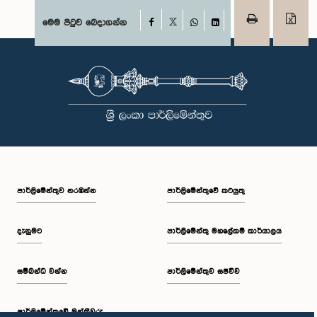
Facebook
මෙම පිටුව බෙදාගන්න
X
WhatsApp
LinkedIn
පාර්ලි‌මේන්තුව නරඹන්න
පාර්ලිමේන්තුවේ කටයුතු
දැනුමට
පාර්ලිමේන්තු මහලේකම් කාර්යාලය
සම්බන්ධ වන්න
පාර්ලිමේන්තුව සජීවීව
පාර්ලි‌මේන්තුවේ මන්ත්‍රීවරු