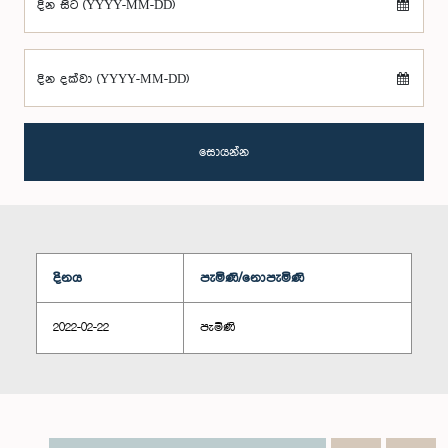
දින සිට (YYYY-MM-DD)
දින දක්වා (YYYY-MM-DD)
සොයන්න
දිනය
පැමිණි/නොපැමිණි
2022-02-22
පැමිණි