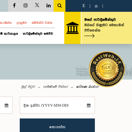
E
|
த
|
මගේ පාර්ලිමේන්තුව
ව නරඹන්න
දැනුමට
සම්බන්ධ වන්න
ඔබගේ ගිණුමට මෙතැනින්
පිවිසෙන්න
ම් කාර්යාලය
පාර්ලිමේන්තුව සජීවීව
මුල් පිටුව
පැමිණීමේ විස්තර
රෝහණ බංඩාර
දින දක්වා (YYYY-MM-DD)
සොයන්න