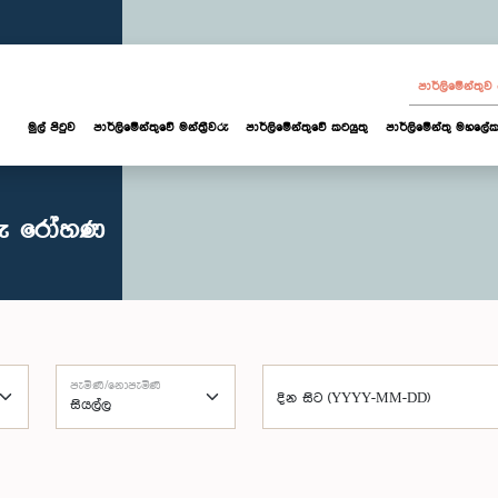
පාර්ලි‌මේන්තු
මුල් පිටුව
පාර්ලි‌මේන්තුවේ මන්ත්‍රීවරු
පාර්ලිමේන්තුවේ කටයුතු
පාර්ලිමේන්තු මහලේක
ගරු රෝහණ
පැමිණි/නොපැමිණි
දින සිට (YYYY-MM-DD)