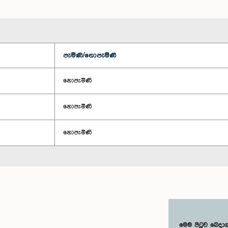
පැමිණි/නොපැමිණි
නොපැමිණි
නොපැමිණි
නොපැමිණි
මෙම පිටුව බෙදා