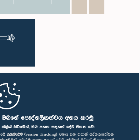
ි ඔබගේ පෞද්ගලිකත්වය අගය කරමු
" ක්ලික් කිරීමෙන්, ඔබ පහත සඳහන් දේට එකඟ වේ:
ැසි ලුහුබැඳීම (Session Tracking):
පහසු සහ වඩාත් පුද්ගලාරෝපිත