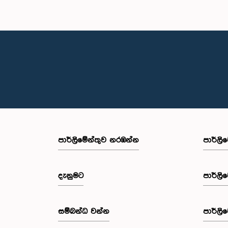
පාර්ලි‌මේන්තුව නරඹන්න
පාර්ලි
දැනුමට
පාර්ලි
සම්බන්ධ වන්න
පාර්ලි