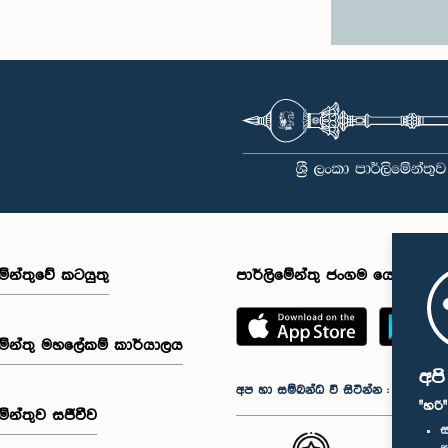
මේන්තුවේ කටයුතු
පාර්ලිමේන්තු ජංගම යෙදුම
මේන්තු මහලේකම් කාර්යාලය
අප
අප හා සම්බන්ධ වී සිටින්න :
"හරි
මේන්තුව සජීවීව
ස