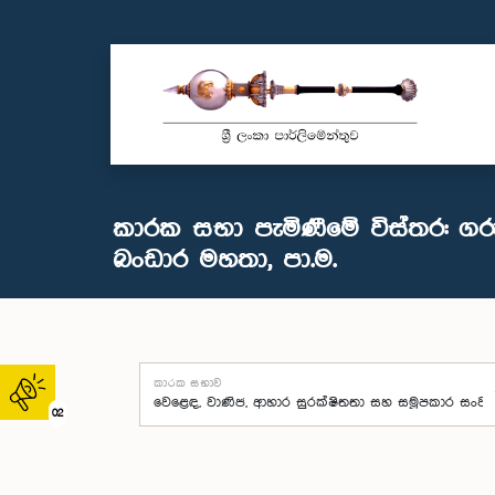
කාරක සභා පැමිණීමේ විස්තර: 
බංඩාර මහතා, පා.ම.
කාරක සභාව
02