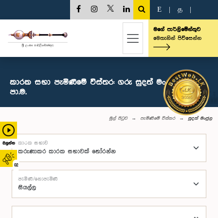
E
|
த
|
මගේ පාර්ලිමේන්තුව
මෙතැනින් පිවිසෙන්න
කාරක සභා පැමිණීමේ විස්තර: ගරු සුදත් මංජුල මහතා,
පා.ම.
මුල් පිටුව
පැමිණීමේ විස්තර
සුදත් මංජුල
කාරක සභාව
බලන්න
02
පැමිණි/නොපැමිණි