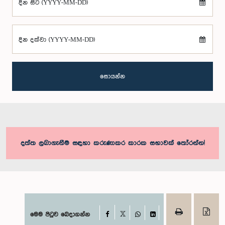
දින සිට (YYYY-MM-DD)
දින දක්වා (YYYY-MM-DD)
සොයන්න
දත්ත ලබාගැනීම සඳහා කරුණාකර කාරක සභාවක් තෝරන්න!
Facebook
මෙම පිටුව බෙදාගන්න
X
WhatsApp
LinkedIn