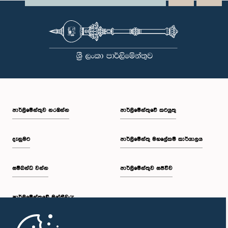
පාර්ලි‌මේන්තුව නරඹන්න
පාර්ලිමේන්තුවේ කටයුතු
දැනුමට
පාර්ලිමේන්තු මහලේකම් කාර්යාලය
සම්බන්ධ වන්න
පාර්ලිමේන්තුව සජීවීව
පාර්ලි‌මේන්තුවේ මන්ත්‍රීවරු
මුල් පිටුව