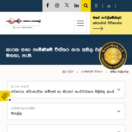
E
|
த
|
මගේ පාර්ලිමේන්තුව
මෙතැනින් පිවිසෙන්න
කාරක සභා පැමිණීමේ විස්තර: ගරු අකිල එල්ලාවල
මහතා, පා.ම.
මුල් පිටුව
පැමිණීමේ විස්තර
අකිල එල්ලාවල
කාරක සභාව
02
පැමිණි/නොපැමිණි