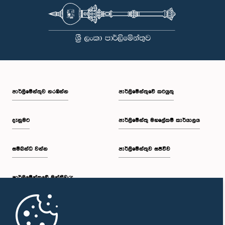
පාර්ලි‌මේන්තුව නරඹන්න
පාර්ලිමේන්තුවේ කටයුතු
දැනුමට
පාර්ලිමේන්තු මහලේකම් කාර්යාලය
සම්බන්ධ වන්න
පාර්ලිමේන්තුව සජීවීව
පාර්ලි‌මේන්තුවේ මන්ත්‍රීවරු
මුල් පිටුව