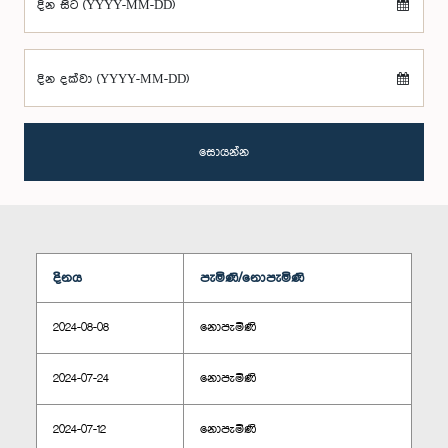
දින සිට (YYYY-MM-DD)
දින දක්වා (YYYY-MM-DD)
සොයන්න
දිනය
පැමිණි/නොපැමිණි
2024-08-08
නොපැමිණි
2024-07-24
නොපැමිණි
2024-07-12
නොපැමිණි