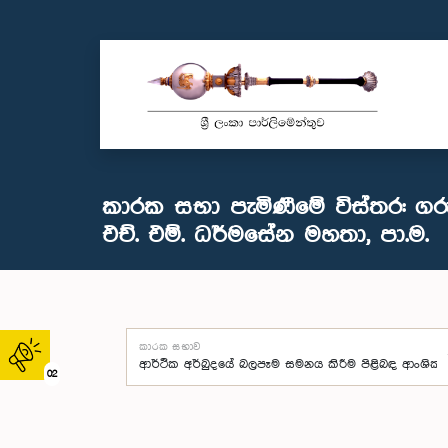
කාරක සභා පැමිණීමේ විස්තර: ගරු 
එච්. එම්. ධර්මසේන මහතා, පා.ම.
කාරක සභාව
02