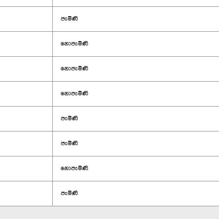
පැමිණි
නොපැමිණි
නොපැමිණි
නොපැමිණි
පැමිණි
පැමිණි
නොපැමිණි
පැමිණි