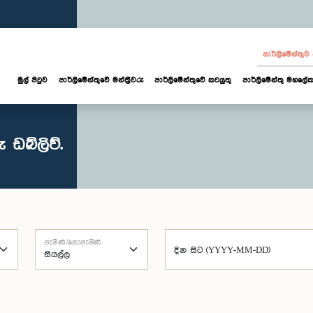
පාර්ලි‌මේන්තු
මුල් පිටුව
පාර්ලි‌මේන්තුවේ මන්ත්‍රීවරු
පාර්ලිමේන්තුවේ කටයුතු
පාර්ලිමේන්තු මහලේක
ඩබ්ලිව්.
පැමිණි/නොපැමිණි
දින සිට (YYYY-MM-DD)