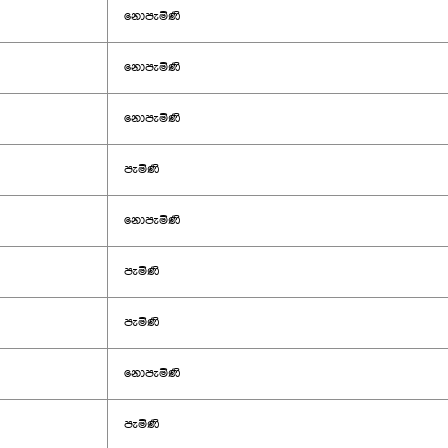
නොපැමිණි
නොපැමිණි
නොපැමිණි
පැමිණි
නොපැමිණි
පැමිණි
පැමිණි
නොපැමිණි
පැමිණි