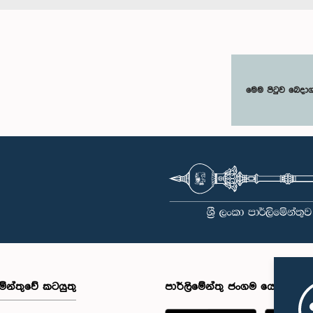
මෙම පිටුව බෙදා
මේන්තුවේ කටයුතු
පාර්ලිමේන්තු ජංගම යෙදුම