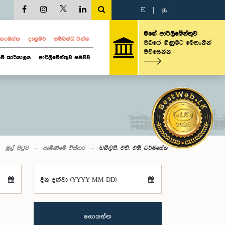
E
|
த
|
මගේ පාර්ලිමේන්තුව
ව නරඹන්න
දැනුමට
සම්බන්ධ වන්න
ඔබගේ ගිණුමට මෙතැනින්
පිවිසෙන්න
ම් කාර්යාලය
පාර්ලිමේන්තුව සජීවීව
මුල් පිටුව
පැමිණීමේ විස්තර
ඩබ්ලිව්. එච්. එම්. ධර්මසේන
දින දක්වා (YYYY-MM-DD)
සොයන්න