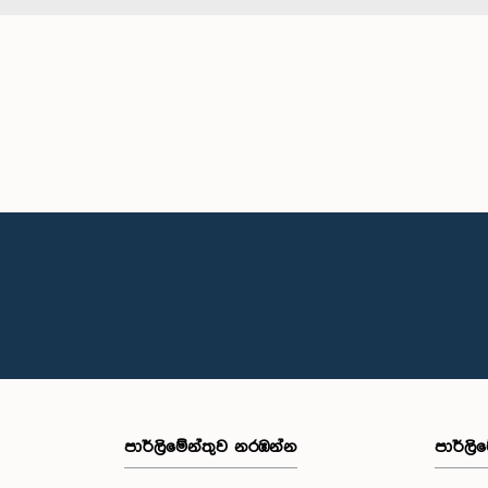
පාර්ලි‌මේන්තුව නරඹන්න
පාර්ලි