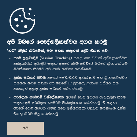
මුල් පිටුව
පාර්ලිමේන්තු ජංගම යෙදුම
අපි ඔබගේ පෞද්ගලිකත්වය අගය කරමු
"හරි" ක්ලික් කිරීමෙන්, ඔබ පහත සඳහන් දේට එකඟ වේ:
සැසි ලුහුබැඳීම (Session Tracking):
පහසු සහ වඩාත් පුද්ගලාරෝපිත
අත්දැකීමක් ලබාදීම සඳහා අපගේ වෙබ් අඩවියේ ඔබගේ ක්‍රියාකාරකම්
නිරීක්ෂණය කිරීමට අපි සැසි භාවිතා කරන්නෙමු.
අප හා සම්බන්ධ වී සිටින්න :
දත්ත සටහන් කිරීම:
අපගේ සේවාවන්හි ආරක්ෂාව සහ ක්‍රියාකාරීත්වය
සහතික කිරීම සඳහා අපි ඔබගේ IP ලිපිනය, උපාංග විස්තර සහ
අනෙකුත් අදාළ දත්ත සටහන් කරගන්නෙමු.
සම්මාන
පරිශීලක හැසිරීම් විශ්ලේෂණය:
අපගේ වෙබ් අඩවිය වැඩිදියුණු කිරීම
සඳහා අපි පරිශීලක හැසිරීම විශ්ලේෂණය කරන්නෙමු. ඒ සඳහා
අපගේ වෙබ් අඩවිය සමඟ ඔබේ අන්තර්ක්‍රියා පිළිබඳ නිර්නාමික දත්ත
පෞද්ගලිකත්ව ප්‍රතිපත්තිය
එකතු කිරීම සිදු කරන්නෙමු.
© ශ්‍රී ලංකා පාර්ලි‌මේන්තුව.
හරි
සියලු හිමිකම් ඇවිරිණි.
නිර්මාණය සහ සංවර්ධනය
TekGeeks