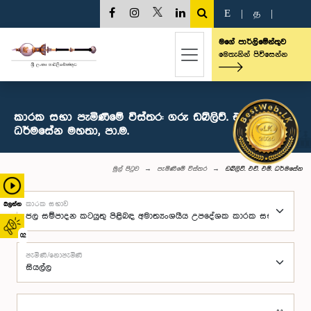
E
|
த
|
මගේ පාර්ලිමේන්තුව
මෙතැනින් පිවිසෙන්න
කාරක සභා පැමිණීමේ විස්තර: ගරු ඩබ්ලිව්. එච්. එම්.
ධර්මසේන මහතා, පා.ම.
මුල් පිටුව
පැමිණීමේ විස්තර
ඩබ්ලිව්. එච්. එම්. ධර්මසේන
කාරක සභාව
බලන්න
02
පැමිණි/නොපැමිණි