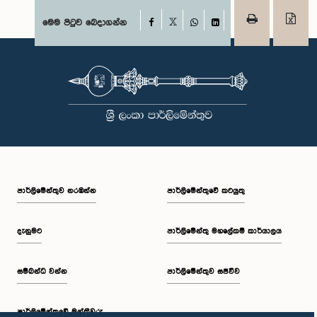
Facebook
මෙම පිටුව බෙදාගන්න
X
WhatsApp
LinkedIn
පාර්ලි‌මේන්තුව නරඹන්න
පාර්ලිමේන්තුවේ කටයුතු
දැනුමට
පාර්ලිමේන්තු මහලේකම් කාර්යාලය
සම්බන්ධ වන්න
පාර්ලිමේන්තුව සජීවීව
පාර්ලි‌මේන්තුවේ මන්ත්‍රීවරු