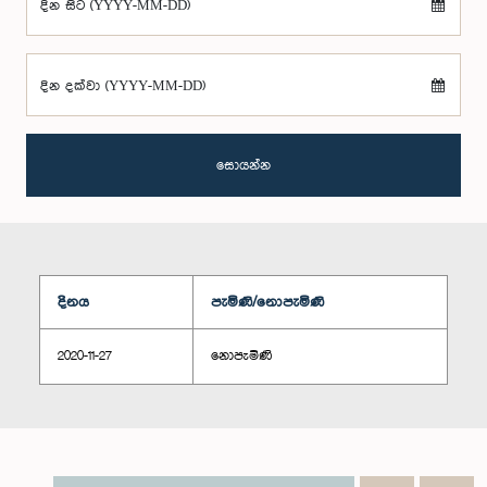
දින සිට (YYYY-MM-DD)
දින දක්වා (YYYY-MM-DD)
සොයන්න
දිනය
පැමිණි/නොපැමිණි
2020-11-27
නොපැමිණි