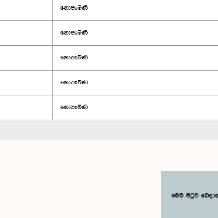
නොපැමිණි
නොපැමිණි
නොපැමිණි
නොපැමිණි
නොපැමිණි
මෙම පිටුව බෙදා