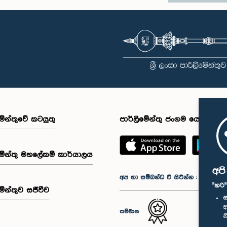
මේන්තුවේ කටයුතු
පාර්ලිමේන්තු ජංගම යෙදුම
මේන්තු මහලේකම් කාර්යාලය
අප
අප හා සම්බන්ධ වී සිටින්න :
"හරි
මේන්තුව සජීවීව
ස
අ
සම්මාන
න