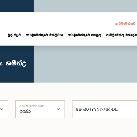
පාර්ලි‌මේන්තු
මුල් පිටුව
පාර්ලි‌මේන්තුවේ මන්ත්‍රීවරු
පාර්ලිමේන්තුවේ කටයුතු
පාර්ලිමේන්තු මහලේක
ෂීන්ද්‍ර
පැමිණි/නොපැමිණි
දින සිට (YYYY-MM-DD)