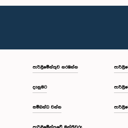
පාර්ලි‌මේන්තුව නරඹන්න
පාර්ලි
දැනුමට
පාර්ලි
සම්බන්ධ වන්න
පාර්ලි
පාර්ලි‌මේන්තුවේ මන්ත්‍රීවරු