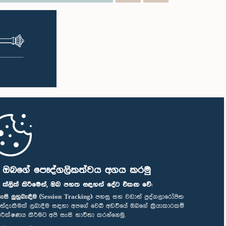
ි ඔබගේ පෞද්ගලිකත්වය අගය කරමු
" ක්ලික් කිරීමෙන්, ඔබ පහත සඳහන් දේට එකඟ වේ:
ැසි ලුහුබැඳීම (Session Tracking):
පහසු සහ වඩාත් පුද්ගලාරෝපිත
ත්දැකීමක් ලබාදීම සඳහා අපගේ වෙබ් අඩවියේ ඔබගේ ක්‍රියාකාරකම්
ිරීක්ෂණය කිරීමට අපි සැසි භාවිතා කරන්නෙමු.