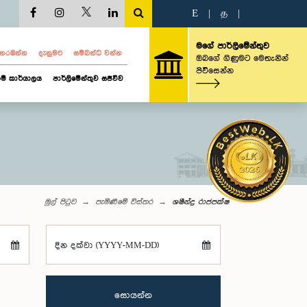
E
|
த
|
මගේ පාර්ලිමේන්තුව
ව නරඹන්න
දැනුමට
සම්බන්ධ වන්න
ඔබගේ ගිණුමට මෙතැනින්
පිවිසෙන්න
ම් කාර්යාලය
පාර්ලිමේන්තුව සජීවීව
මුල් පිටුව
පැමිණීමේ විස්තර
ශෂීන්ද්‍ර රාජපක්ෂ
දින දක්වා (YYYY-MM-DD)
සොයන්න