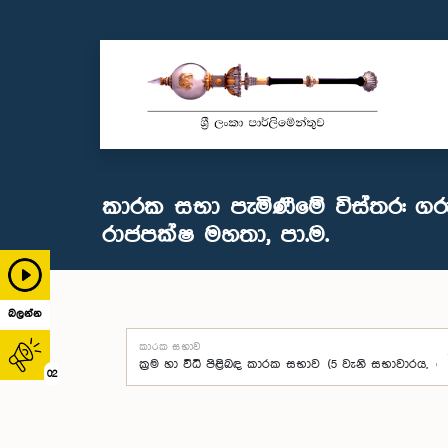
කාරක සභා පැමිණීමේ විස්තර: ගරු ශ
රාජපක්ෂ මහතා, පා.ම.
බලන්න
කාරක සභාව
02