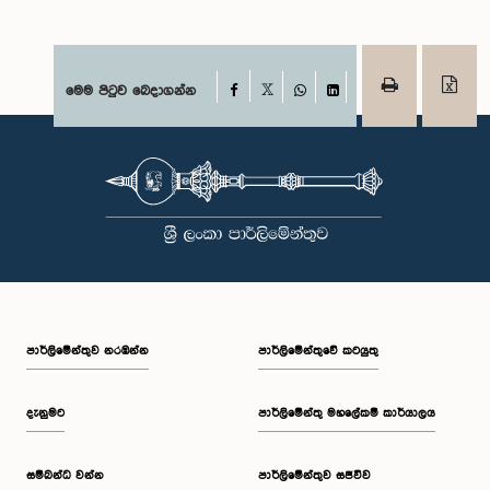
Facebook
මෙම පිටුව බෙදාගන්න
X
WhatsApp
LinkedIn
පාර්ලි‌මේන්තුව නරඹන්න
පාර්ලිමේන්තුවේ කටයුතු
දැනුමට
පාර්ලිමේන්තු මහලේකම් කාර්යාලය
සම්බන්ධ වන්න
පාර්ලිමේන්තුව සජීවීව