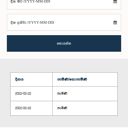
දින සිට (YYYY-MM-DD)
දින දක්වා (YYYY-MM-DD)
සොයන්න
දිනය
පැමිණි/නොපැමිණි
2022-02-22
පැමිණි
2022-02-22
පැමිණි