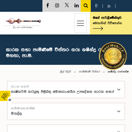
E
|
த
|
මගේ පාර්ලිමේන්තුව
මෙතැනින් පිවිසෙන්න
කාරක සභා පැමිණීමේ විස්තර: ගරු ශෂීන්ද්‍ර රාජපක්ෂ
මහතා, පා.ම.
මුල් පිටුව
පැමිණීමේ විස්තර
ශෂීන්ද්‍ර රාජපක්ෂ
කාරක සභාව
02
පැමිණි/නොපැමිණි