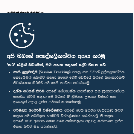
පාර්ලි‌මේන්තුවේ මන්ත්‍රීවරු
මුල් පිටුව
පාර්ලිමේන්තු ජංගම යෙදුම
අපි ඔබගේ පෞද්ගලිකත්වය අගය කරමු
"හරි" ක්ලික් කිරීමෙන්, ඔබ පහත සඳහන් දේට එකඟ වේ:
සැසි ලුහුබැඳීම (Session Tracking):
පහසු සහ වඩාත් පුද්ගලාරෝපිත
අත්දැකීමක් ලබාදීම සඳහා අපගේ වෙබ් අඩවියේ ඔබගේ ක්‍රියාකාරකම්
නිරීක්ෂණය කිරීමට අපි සැසි භාවිතා කරන්නෙමු.
අප හා සම්බන්ධ වී සිටින්න :
දත්ත සටහන් කිරීම:
අපගේ සේවාවන්හි ආරක්ෂාව සහ ක්‍රියාකාරීත්වය
සහතික කිරීම සඳහා අපි ඔබගේ IP ලිපිනය, උපාංග විස්තර සහ
අනෙකුත් අදාළ දත්ත සටහන් කරගන්නෙමු.
සම්මාන
පරිශීලක හැසිරීම් විශ්ලේෂණය:
අපගේ වෙබ් අඩවිය වැඩිදියුණු කිරීම
සඳහා අපි පරිශීලක හැසිරීම විශ්ලේෂණය කරන්නෙමු. ඒ සඳහා
අපගේ වෙබ් අඩවිය සමඟ ඔබේ අන්තර්ක්‍රියා පිළිබඳ නිර්නාමික දත්ත
පෞද්ගලිකත්ව ප්‍රතිපත්තිය
එකතු කිරීම සිදු කරන්නෙමු.