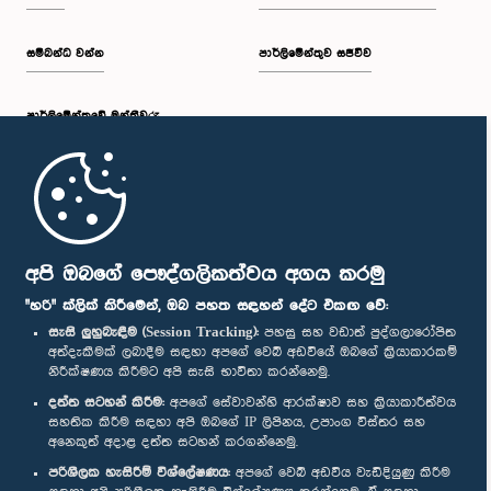
සම්බන්ධ වන්න
පාර්ලිමේන්තුව සජීවීව
පාර්ලි‌මේන්තුවේ මන්ත්‍රීවරු
මුල් පිටුව
පාර්ලිමේන්තු ජංගම යෙදුම
අපි ඔබගේ පෞද්ගලිකත්වය අගය කරමු
"හරි" ක්ලික් කිරීමෙන්, ඔබ පහත සඳහන් දේට එකඟ වේ:
සැසි ලුහුබැඳීම (Session Tracking):
පහසු සහ වඩාත් පුද්ගලාරෝපිත
අත්දැකීමක් ලබාදීම සඳහා අපගේ වෙබ් අඩවියේ ඔබගේ ක්‍රියාකාරකම්
නිරීක්ෂණය කිරීමට අපි සැසි භාවිතා කරන්නෙමු.
අප හා සම්බන්ධ වී සිටින්න :
දත්ත සටහන් කිරීම:
අපගේ සේවාවන්හි ආරක්ෂාව සහ ක්‍රියාකාරීත්වය
සහතික කිරීම සඳහා අපි ඔබගේ IP ලිපිනය, උපාංග විස්තර සහ
අනෙකුත් අදාළ දත්ත සටහන් කරගන්නෙමු.
සම්මාන
පරිශීලක හැසිරීම් විශ්ලේෂණය:
අපගේ වෙබ් අඩවිය වැඩිදියුණු කිරීම