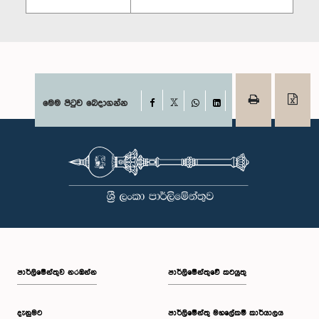
Facebook
මෙම පිටුව බෙදාගන්න
X
WhatsApp
LinkedIn
පාර්ලි‌මේන්තුව නරඹන්න
පාර්ලිමේන්තුවේ කටයුතු
දැනුමට
පාර්ලිමේන්තු මහලේකම් කාර්යාලය