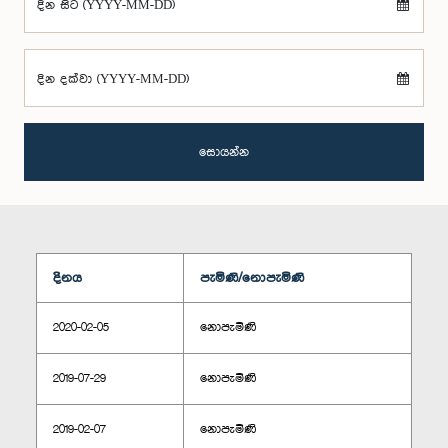
දින සිට (YYYY-MM-DD)
දින දක්වා (YYYY-MM-DD)
සොයන්න
දිනය
පැමිණි/නොපැමිණි
2020-02-05
නොපැමිණි
2019-07-29
නොපැමිණි
2019-02-07
නොපැමිණි