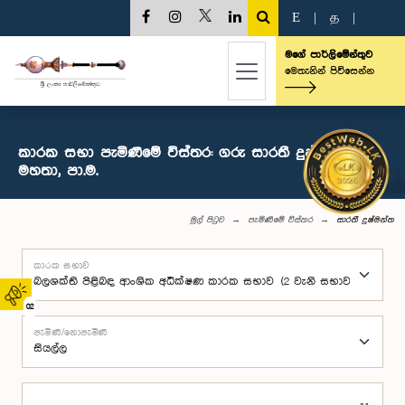
E
|
த
|
මගේ පාර්ලිමේන්තුව
මෙතැනින් පිවිසෙන්න
කාරක සභා පැමිණීමේ විස්තර: ගරු සාරතී දුෂ්මන්ත
මහතා, පා.ම.
මුල් පිටුව
පැමිණීමේ විස්තර
සාරතී දුෂ්මන්ත
කාරක සභාව
02
පැමිණි/නොපැමිණි