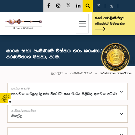
E
|
த
|
මගේ පාර්ලිමේන්තුව
මෙතැනින් පිවිසෙන්න
කාරක සභා පැමිණීමේ විස්තර: ගරු කරුණාරත්න
පරණවිතාන මහතා, පා.ම.
මුල් පිටුව
පැමිණීමේ විස්තර
කරුණාරත්න පරණවිතාන
කාරක සභාව
02
පැමිණි/නොපැමිණි