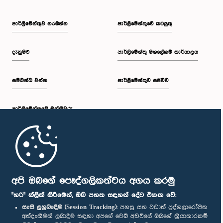
පාර්ලි‌මේන්තුව නරඹන්න
පාර්ලිමේන්තුවේ කටයුතු
දැනුමට
පාර්ලිමේන්තු මහලේකම් කාර්යාලය
සම්බන්ධ වන්න
පාර්ලිමේන්තුව සජීවීව
පාර්ලි‌මේන්තුවේ මන්ත්‍රීවරු
මුල් පිටුව
පාර්ලිමේන්තු ජංගම යෙදුම
අපි ඔබගේ පෞද්ගලිකත්වය අගය කරමු
"හරි" ක්ලික් කිරීමෙන්, ඔබ පහත සඳහන් දේට එකඟ වේ:
සැසි ලුහුබැඳීම (Session Tracking):
පහසු සහ වඩාත් පුද්ගලාරෝපිත
අත්දැකීමක් ලබාදීම සඳහා අපගේ වෙබ් අඩවියේ ඔබගේ ක්‍රියාකාරකම්