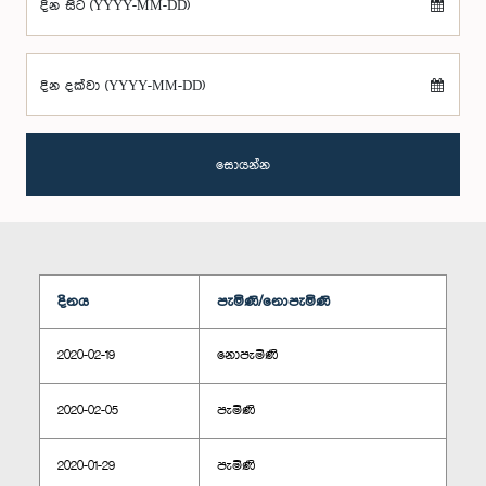
දින සිට (YYYY-MM-DD)
දින දක්වා (YYYY-MM-DD)
සොයන්න
දිනය
පැමිණි/නොපැමිණි
2020-02-19
නොපැමිණි
2020-02-05
පැමිණි
2020-01-29
පැමිණි