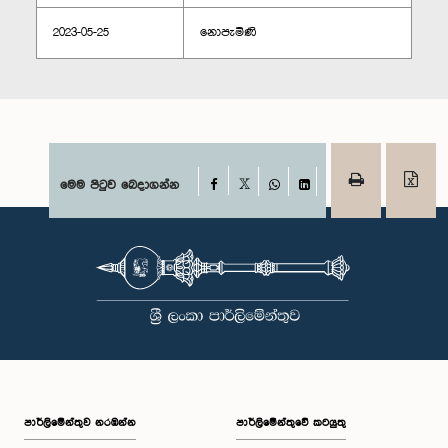
2023-05-25
නොපැමිණි
Facebook
මෙම පිටුව බෙදාගන්න
X
WhatsApp
LinkedIn
පාර්ලි‌මේන්තුව නරඹන්න
පාර්ලිමේන්තුවේ කටයුතු