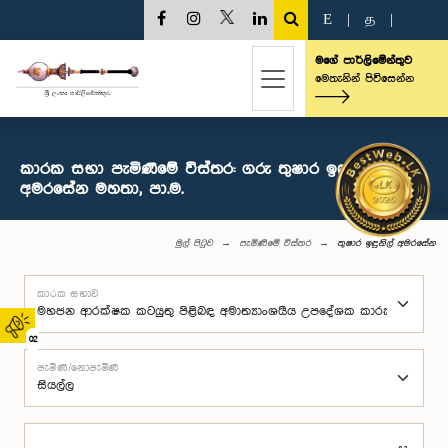
E
|
த
|
මගේ පාර්ලිමේන්තුව
මෙතැනින් පිවිසෙන්න
කාරක සභා පැමිණීමේ විස්තර: ගරු තුෂාර ඉඳුනිල්
අමරසේන මහතා, පා.ම.
මුල් පිටුව
පැමිණීමේ විස්තර
තුෂාර ඉඳුනිල් අමරසේන
කාරක සභාව
02
පැමිණි/නොපැමිණි