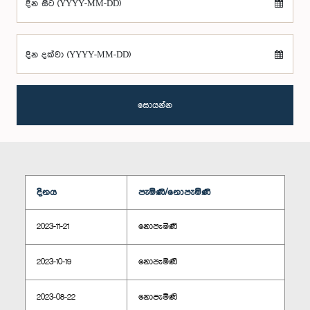
දින සිට (YYYY-MM-DD)
දින දක්වා (YYYY-MM-DD)
සොයන්න
දිනය
පැමිණි/නොපැමිණි
2023-11-21
නොපැමිණි
2023-10-19
නොපැමිණි
2023-08-22
නොපැමිණි