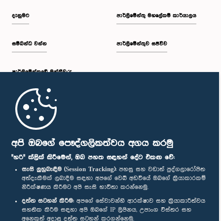
දැනුමට
පාර්ලිමේන්තු මහලේකම් කාර්යාලය
සම්බන්ධ වන්න
පාර්ලිමේන්තුව සජීවීව
පාර්ලි‌මේන්තුවේ මන්ත්‍රීවරු
මුල් පිටුව
පාර්ලිමේන්තු ජංගම යෙදුම
අපි ඔබගේ පෞද්ගලිකත්වය අගය කරමු
"හරි" ක්ලික් කිරීමෙන්, ඔබ පහත සඳහන් දේට එකඟ වේ:
සැසි ලුහුබැඳීම (Session Tracking):
පහසු සහ වඩාත් පුද්ගලාරෝපිත
අත්දැකීමක් ලබාදීම සඳහා අපගේ වෙබ් අඩවියේ ඔබගේ ක්‍රියාකාරකම්
නිරීක්ෂණය කිරීමට අපි සැසි භාවිතා කරන්නෙමු.
අප හා සම්බන්ධ වී සිටින්න :
දත්ත සටහන් කිරීම:
අපගේ සේවාවන්හි ආරක්ෂාව සහ ක්‍රියාකාරීත්වය
සහතික කිරීම සඳහා අපි ඔබගේ IP ලිපිනය, උපාංග විස්තර සහ
අනෙකුත් අදාළ දත්ත සටහන් කරගන්නෙමු.